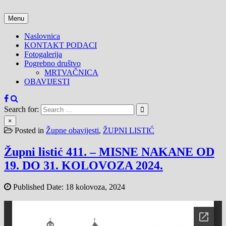
Skip
to
Menu
content
Naslovnica
KONTAKT PODACI
Fotogalerija
Pogrebno društvo
MRTVAČNICA
OBAVIJESTI
Search for:
×
Posted in
Župne obavijesti
,
ŽUPNI LISTIĆ
Župni listić 411. – MISNE NAKANE OD
19. DO 31. KOLOVOZA 2024.
Published Date:
18 kolovoza, 2024