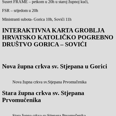
Susret FRAME – petkom u 20h u staroj župnoj kući,
FSR – srijedom u 20h
Ministranti subota- Gorica 10h, Sovići 11h
INTERAKTIVNA KARTA GROBLJA
HRVATSKO KATOLIČKO POGREBNO
DRUŠTVO GORICA – SOVIĆI
Nova župna crkva sv. Stjepana u Gorici
Nova župna crkva sv.Stjepana Prvomučenika
Stara župna crkva sv. Stjepana
Prvomučenika
Stara župna crkva sv.Stjepana Prvomučenika