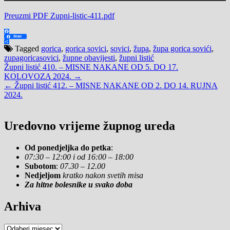
Preuzmi PDF Zupni-listic-411.pdf
Facebook
Share
Share
Tagged
gorica
,
gorica sovici
,
sovici
,
župa
,
župa gorica sovići
,
zupagoricasovici
,
župne obavijesti
,
župni listić
Navigacija
Župni listić 410. – MISNE NAKANE OD 5. DO 17.
KOLOVOZA 2024. →
objava
← Župni listić 412. – MISNE NAKANE OD 2. DO 14. RUJNA
2024.
Uredovno vrijeme župnog ureda
Od ponedjeljka do petka
:
07:30 – 12:00 i od 16:00 – 18:00
Subotom
:
07.30 – 12.00
Nedjeljom
kratko nakon svetih misa
Za hitne bolesnike u svako doba
Arhiva
Arhiva