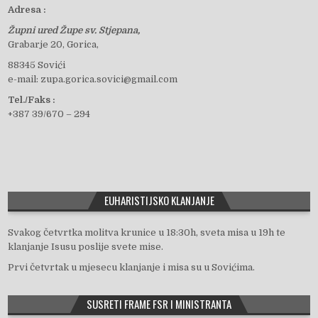
Adresa :
Župni ured Župe sv. Stjepana,
c
Grabarje 20, Gorica,
88345 Sovići
e-mail: zupa.gorica.sovici@gmail.com
e
Tel./Faks :
+387 39/670 – 294
b
o
EUHARISTIJSKO KLANJANJE
o
Svakog četvrtka molitva krunice u 18:30h, sveta misa u 19h te
klanjanje Isusu poslije svete mise.
Prvi četvrtak u mjesecu klanjanje i misa su u Sovićima.
k
SUSRETI FRAME FSR I MINISTRANTA