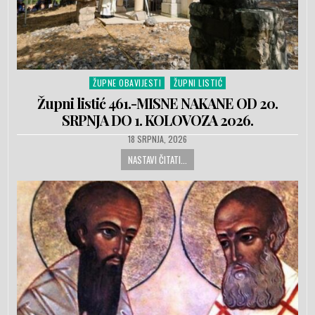
ŽUPNE OBAVIJESTI
ŽUPNI LISTIĆ
Posted in
Župni listić 461.-MISNE NAKANE OD 20.
SRPNJA DO 1. KOLOVOZA 2026.
PUBLISHED DATE:
18 SRPNJA, 2026
NASTAVI ČITATI...