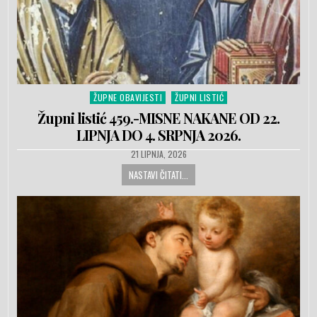
ŽUPNE OBAVIJESTI
ŽUPNI LISTIĆ
Posted in
Župni listić 459.-MISNE NAKANE OD 22.
LIPNJA DO 4. SRPNJA 2026.
PUBLISHED DATE:
21 LIPNJA, 2026
NASTAVI ČITATI...