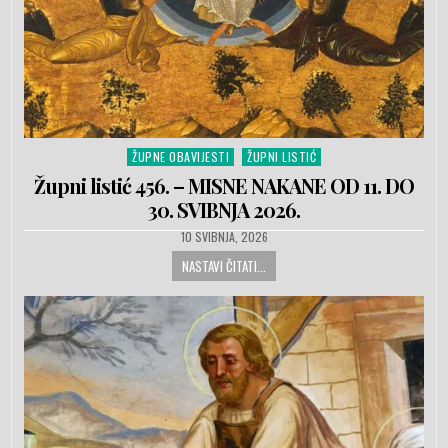
ŽUPNE OBAVIJESTI
ŽUPNI LISTIĆ
Posted in
Župni listić 456. – MISNE NAKANE OD 11. DO
30. SVIBNJA 2026.
PUBLISHED DATE:
10 SVIBNJA, 2026
NASTAVI ČITATI...