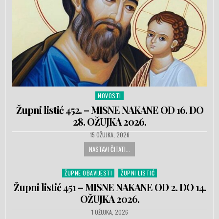
NOVOSTI
Posted in
Župni listić 452. – MISNE NAKANE OD 16. DO
28. OŽUJKA 2026.
PUBLISHED DATE:
15 OŽUJKA, 2026
NASTAVI ČITATI...
ŽUPNE OBAVIJESTI
ŽUPNI LISTIĆ
Posted in
Župni listić 451 – MISNE NAKANE OD 2. DO 14.
OŽUJKA 2026.
PUBLISHED DATE:
1 OŽUJKA, 2026