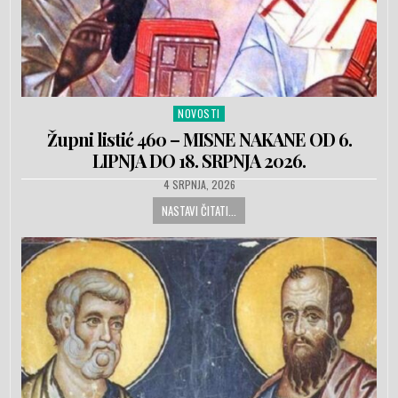
NOVOSTI
Posted in
Župni listić 460 – MISNE NAKANE OD 6.
LIPNJA DO 18. SRPNJA 2026.
PUBLISHED DATE:
4 SRPNJA, 2026
NASTAVI ČITATI...