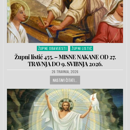
ŽUPNE OBAVIJESTI
ŽUPNI LISTIĆ
Posted in
Župni listić 455. – MISNE NAKANE OD 27.
TRAVNJA DO 9. SVIBNJA 2026.
PUBLISHED DATE:
26 TRAVNJA, 2026
NASTAVI ČITATI...