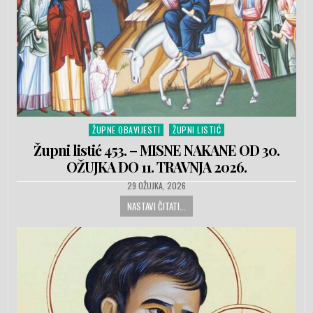
ŽUPNE OBAVIJESTI
ŽUPNI LISTIĆ
Posted in
Župni listić 453. – MISNE NAKANE OD 30.
OŽUJKA DO 11. TRAVNJA 2026.
PUBLISHED DATE:
29 OŽUJKA, 2026
NASTAVI ČITATI...