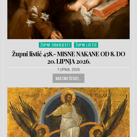
ŽUPNE OBAVIJESTI
ŽUPNI LISTIĆ
Posted in
Župni listić 458.- MISNE NAKANE OD 8. DO
20. LIPNJA 2026.
PUBLISHED DATE:
7 LIPNJA, 2026
NASTAVI ČITATI...