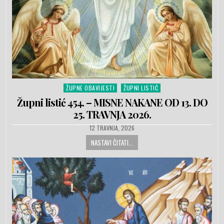
ŽUPNE OBAVIJESTI
ŽUPNI LISTIĆ
Posted in
Župni listić 454. – MISNE NAKANE OD 13. DO
25. TRAVNJA 2026.
PUBLISHED DATE:
12 TRAVNJA, 2026
NASTAVI ČITATI...