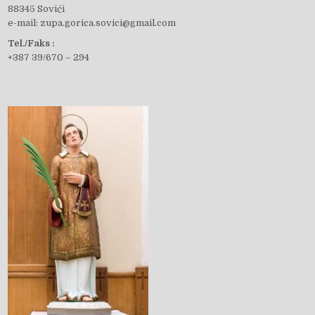
88345 Sovići
e-mail: zupa.gorica.sovici@gmail.com
e
Tel./Faks :
+387 39/670 – 294
b
o
o
k