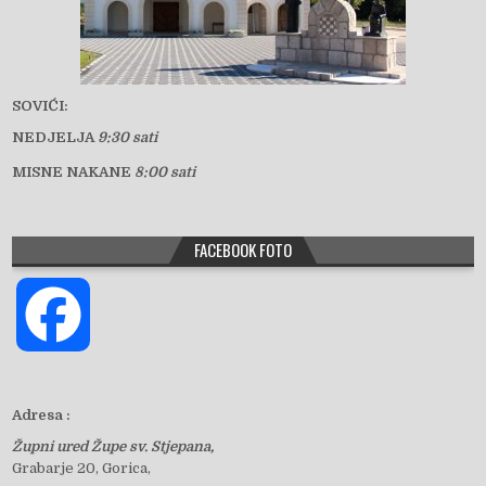
SOVIĆI:
NEDJELJA
9:30 sati
MISNE NAKANE
8:00 sati
FACEBOOK FOTO
F
a
Adresa :
Župni ured Župe sv. Stjepana,
c
Grabarje 20, Gorica,