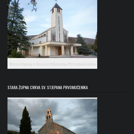
Nova župna crkva sv.Stjepana Prvomučenika
STARA ŽUPNA CRKVA SV. STJEPANA PRVOMUČENIKA