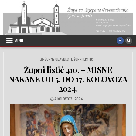
Skip to content
MENU
POSTED IN
ŽUPNE OBAVIJESTI
,
ŽUPNI LISTIĆ
Župni listić 410. – MISNE
NAKANE OD 5. DO 17. KOLOVOZA
2024.
PUBLISHED DATE:
4 KOLOVOZA, 2024