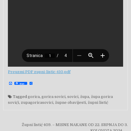
Preuzmi PDF zupni-listic-410.pdf
F
S
Share
a
h
c
a
e
r
b
e
Tagged
gorica
,
gorica sovici
,
sovici
,
župa
,
župa gorica
o
o
sovići
,
zupagoricasovici
,
župne obavijesti
,
župni listić
k
Navigacija objava
Župni listić 409. – MISNE NAKANE OD 22. SRPNJA DO 3.
KOLOVOZA 2024. →