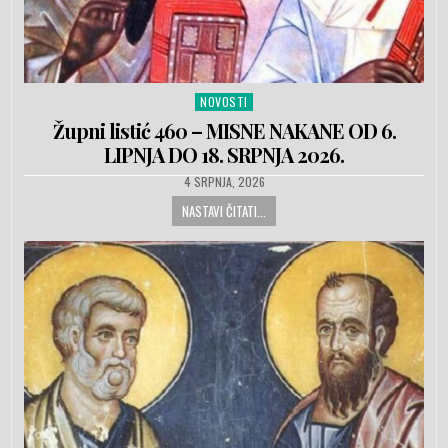
NOVOSTI
Posted in
Župni listić 460 – MISNE NAKANE OD 6.
LIPNJA DO 18. SRPNJA 2026.
PUBLISHED DATE:
4 SRPNJA, 2026
NASTAVI ČITATI...