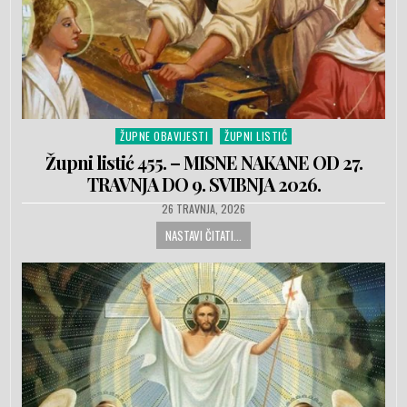
ŽUPNE OBAVIJESTI
ŽUPNI LISTIĆ
Posted in
Župni listić 455. – MISNE NAKANE OD 27.
TRAVNJA DO 9. SVIBNJA 2026.
PUBLISHED DATE:
26 TRAVNJA, 2026
NASTAVI ČITATI...