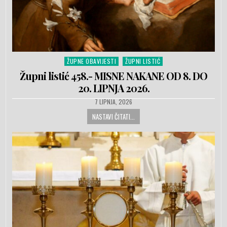
ŽUPNE OBAVIJESTI
ŽUPNI LISTIĆ
Posted in
Župni listić 458.- MISNE NAKANE OD 8. DO
20. LIPNJA 2026.
PUBLISHED DATE:
7 LIPNJA, 2026
NASTAVI ČITATI...