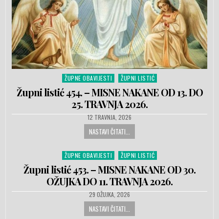
ŽUPNE OBAVIJESTI
ŽUPNI LISTIĆ
Posted in
Župni listić 454. – MISNE NAKANE OD 13. DO
25. TRAVNJA 2026.
PUBLISHED DATE:
12 TRAVNJA, 2026
NASTAVI ČITATI...
ŽUPNE OBAVIJESTI
ŽUPNI LISTIĆ
Posted in
Župni listić 453. – MISNE NAKANE OD 30.
OŽUJKA DO 11. TRAVNJA 2026.
PUBLISHED DATE:
29 OŽUJKA, 2026
NASTAVI ČITATI...