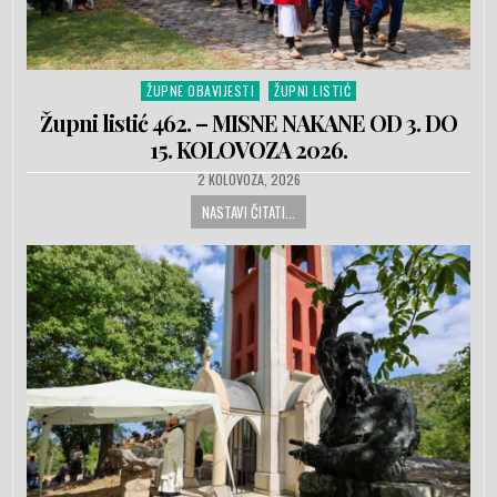
ŽUPNE OBAVIJESTI
ŽUPNI LISTIĆ
Posted in
Župni listić 462. – MISNE NAKANE OD 3. DO
15. KOLOVOZA 2026.
PUBLISHED DATE:
2 KOLOVOZA, 2026
NASTAVI ČITATI...