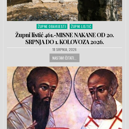
ŽUPNE OBAVIJESTI
ŽUPNI LISTIĆ
Posted in
Župni listić 461.-MISNE NAKANE OD 20.
SRPNJA DO 1. KOLOVOZA 2026.
PUBLISHED DATE:
18 SRPNJA, 2026
NASTAVI ČITATI...