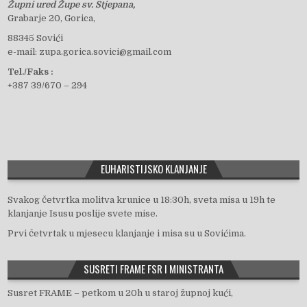
Župni ured Župe sv. Stjepana,
c
Grabarje 20, Gorica,
88345 Sovići
e-mail: zupa.gorica.sovici@gmail.com
e
Tel./Faks :
+387 39/670 – 294
b
o
EUHARISTIJSKO KLANJANJE
o
Svakog četvrtka molitva krunice u 18:30h, sveta misa u 19h te
klanjanje Isusu poslije svete mise.
Prvi četvrtak u mjesecu klanjanje i misa su u Sovićima.
k
SUSRETI FRAME FSR I MINISTRANTA
Susret FRAME – petkom u 20h u staroj župnoj kući,