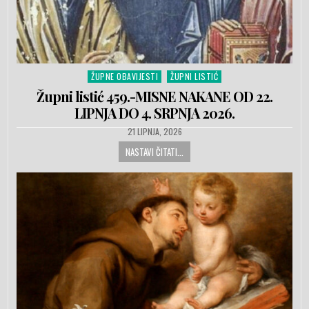
ŽUPNE OBAVIJESTI
ŽUPNI LISTIĆ
Posted in
Župni listić 459.-MISNE NAKANE OD 22.
LIPNJA DO 4. SRPNJA 2026.
PUBLISHED DATE:
21 LIPNJA, 2026
NASTAVI ČITATI...