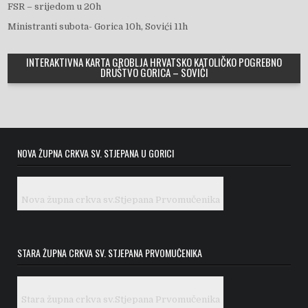
FSR – srijedom u 20h
Ministranti subota- Gorica 10h, Sovići 11h
INTERAKTIVNA KARTA GROBLJA HRVATSKO KATOLIČKO POGREBNO
DRUŠTVO GORICA – SOVIĆI
NOVA ŽUPNA CRKVA SV. STJEPANA U GORICI
Nova župna crkva sv.Stjepana Prvomučenika
STARA ŽUPNA CRKVA SV. STJEPANA PRVOMUČENIKA
Stara župna crkva sv.Stjepana Prvomučenika