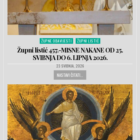
ŽUPNE OBAVIJESTI
ŽUPNI LISTIĆ
Posted in
Župni listić 457.-MISNE NAKANE OD 25.
SVIBNJA DO 6. LIPNJA 2026.
PUBLISHED DATE:
23 SVIBNJA, 2026
NASTAVI ČITATI...