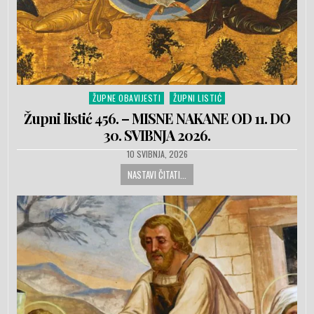
ŽUPNE OBAVIJESTI
ŽUPNI LISTIĆ
Posted in
Župni listić 456. – MISNE NAKANE OD 11. DO
30. SVIBNJA 2026.
PUBLISHED DATE:
10 SVIBNJA, 2026
NASTAVI ČITATI...