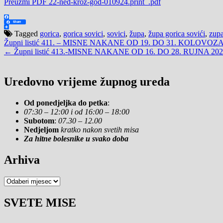
Preuzmi PDF 22-ned-kroz-god-010924.print_.pdf
Facebook
Share
Share
Tagged
gorica
,
gorica sovici
,
sovici
,
župa
,
župa gorica sovići
,
zupa
Navigacija
Župni listić 411. – MISNE NAKANE OD 19. DO 31. KOLOVOZA
← Župni listić 413.-MISNE NAKANE OD 16. DO 28. RUJNA 202
objava
Uredovno vrijeme župnog ureda
Od ponedjeljka do petka
:
07:30 – 12:00 i od 16:00 – 18:00
Subotom
:
07.30 – 12.00
Nedjeljom
kratko nakon svetih misa
Za hitne bolesnike u svako doba
Arhiva
Arhiva
SVETE MISE