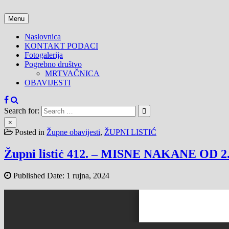
Skip
to
Menu
content
Naslovnica
KONTAKT PODACI
Fotogalerija
Pogrebno društvo
MRTVAČNICA
OBAVIJESTI
Search for:
×
Posted in
Župne obavijesti
,
ŽUPNI LISTIĆ
Župni listić 412. – MISNE NAKANE OD 2
Published Date:
1 rujna, 2024