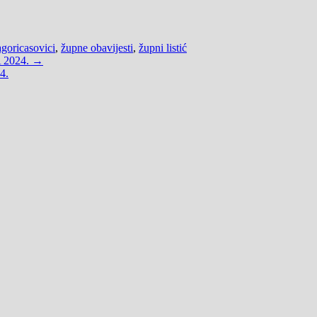
goricasovici
,
župne obavijesti
,
župni listić
 2024. →
4.