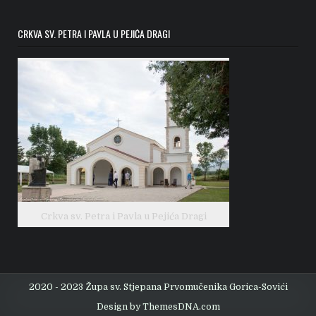
CRKVA SV. PETRA I PAVLA U PEJIĆA DRAGI
Crkva sv. Petra i Pavla u Pejića Dragi
2020 - 2023 Župa sv. Stjepana Prvomučenika Gorica-Sovići
Design by ThemesDNA.com