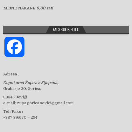
MISNE NAKANE
8:00 sati
FACEBOOK FOTO
F
a
Adresa :
Župni ured Župe sv. Stjepana,
c
Grabarje 20, Gorica,
88345 Sovići
e-mail: zupa.gorica.sovici@gmail.com
e
Tel./Faks :
+387 39/670 – 294
b