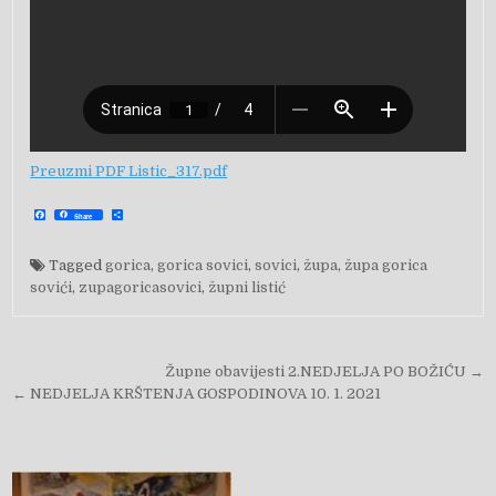
Preuzmi PDF Listic_317.pdf
F
S
Share
a
h
c
a
e
r
b
e
Tagged
gorica
,
gorica sovici
,
sovici
,
župa
,
župa gorica
o
o
sovići
,
zupagoricasovici
,
župni listić
k
Navigacija objava
Župne obavijesti 2.NEDJELJA PO BOŽIĆU →
← NEDJELJA KRŠTENJA GOSPODINOVA 10. 1. 2021