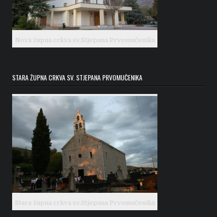
Nova župna crkva sv.Stjepana Prvomučenika
STARA ŽUPNA CRKVA SV. STJEPANA PRVOMUČENIKA
Stara župna crkva sv.Stjepana Prvomučenika