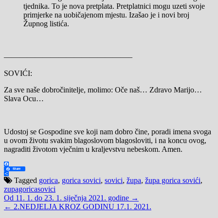
tjednika. To je nova pretplata. Pretplatnici mogu uzeti svoje
primjerke na uobičajenom mjestu. Izašao je i novi broj
Župnog listića.
————————————————–
SOVIĆI:
Za sve naše dobročinitelje, molimo: Oče naš… Zdravo Marijo…
Slava Ocu…
Udostoj se Gospodine sve koji nam dobro čine, poradi imena svoga
u ovom životu svakim blagoslovom blagosloviti, i na koncu ovog,
nagraditi životom vječnim u kraljevstvu nebeskom. Amen.
Facebook
Share
Share
Tagged
gorica
,
gorica sovici
,
sovici
,
župa
,
župa gorica sovići
,
zupagoricasovici
Navigacija
Od 11. 1. do 23. 1. siječnja 2021. godine →
← 2.NEDJELJA KROZ GODINU 17.1. 2021.
objava