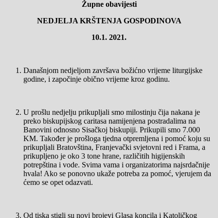
Župne obavijesti
NEDJELJA KRŠTENJA GOSPODINOVA
10.
1. 2021.
Današnjom nedjeljom završava božićno vrijeme liturgijske
godine, i započinje obično vrijeme kroz godinu.
U prošlu nedjelju prikupljali smo milostinju čija nakana je
preko biskupijskog caritasa namijenjena postradalima na
Banovini odnosno Sisačkoj biskupiji. Prikupili smo 7.000
KM. Također je prošloga tjedna otpremljena i pomoć koju su
prikupljali Bratovština, Franjevački svjetovni red i Frama, a
prikupljeno je oko 3 tone hrane, različitih higijenskih
potrepština i vode. Svima vama i organizatorima najsrdačnije
hvala! Ako se ponovno ukaže potreba za pomoć, vjerujem da
ćemo se opet odazvati.
Od tiska stigli su novi brojevi Glasa koncila i Katoličkog