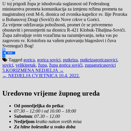
U toj prigodi župa je ishodovala suglasnost od Federalnog
ministarstva prometa komunikacija za izmjenu režima prometa na
magistralnoj cesti M-6, dionica od zvonika-kapelice sv. llije Proroka
u Bobanovoj Dragi (Sovići) do Nove crkve u Gorici.
Za vrijeme održavanja pobožnosti, promet će se privremeno
obustaviti i preusmjeriti na dionicu R-421 Klobuk-Tihaljina-Sovići.
Župa zahvaljuje svim vozačima na razumijevanju, neka vas po
zagovoru sv. Kristofora na vašem putovanju blagoslovi i čuva
Svemogući Bog!
Facebook
Share
Share
Tagged
gorica
,
gorica sovici
,
putkriza
,
putkrizagoricasovici
,
sovici
,
velikipetak
,
župa
,
župa gorica sovići
,
zupagoricasovici
Navigacija
5.KORIZMENA NEDJELJA →
← NEDJELJA CVJETNICA 10.4. 2022.
objava
Uredovno vrijeme župnog ureda
Od ponedjeljka do petka
:
07:30 – 12:00 i od 16:00 – 18:00
Subotom
:
07.30 – 12.00
Nedjeljom
kratko nakon svetih misa
Za hitne bolesnike u svako doba