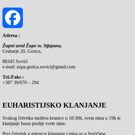
Adresa :
Facebook
Župni ured Župe sv. Stjepana,
Grabarje 20, Gorica,
88345 Sovići
e-mail: zupa.gorica.sovici@gmail.com
Tel./Faks :
+387 39/670 – 294
EUHARISTIJSKO KLANJANJE
Svakog četvrtka molitva krunice u 18:30h, sveta misa u 19h te
klanjanje Isusu poslije svete mise.
Prvi četvrtak u mjesecu klanjanje i misa su u Sovićima.