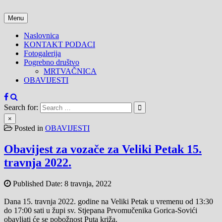
Skip
to
Menu
content
Naslovnica
KONTAKT PODACI
Fotogalerija
Pogrebno društvo
MRTVAČNICA
OBAVIJESTI
Search for:
×
Posted in
OBAVIJESTI
Obavijest za vozače za Veliki Petak 15.
travnja 2022.
Published Date:
8 travnja, 2022
Dana 15. travnja 2022. godine na Veliki Petak u vremenu od 13:30
do 17:00 sati u župi sv. Stjepana Prvomučenika Gorica-Sovići
obavljati će se pobožnost Puta križa.