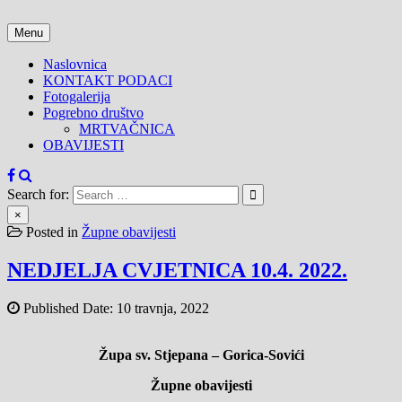
Skip
to
Menu
content
Naslovnica
KONTAKT PODACI
Fotogalerija
Pogrebno društvo
MRTVAČNICA
OBAVIJESTI
Search for:
×
Posted in
Župne obavijesti
NEDJELJA CVJETNICA 10.4. 2022.
Published Date:
10 travnja, 2022
Župa sv. Stjepana – Gorica-Sovići
Župne obavijesti