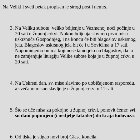
Na Veliki i sveti petak propisan je strogi post i nemrs.
Na Veliku subotu, veliko bdijenje u Vazmenoj noći počinje u
20 sati u župnoj crkvi. Nakon bdijenja slavimo prvu misu
uskrsnuća Gospodnjeg, i na koncu će biti blagoslov uskrsnog
jela. Blagoslov uskrsnog jela bit će i u Sovićima u 17 sati.
Napominjemo onima koji nose tamo jelo na blagoslov, da to
ne zamjenjuje liturgiju Velike subote koja je u župnoj crkvi u
20 sati.
Na Uskrsni dan, sv. mise slavimo po uobičajenom rasporedu,
a svečano misno slavlje je u župnoj crkvi u 11 sati.
Što se tiče misa za pokojne u župnoj crkvi, ponovit ćemo:
svi
su dani popunjeni (i nedjelje također) do kraja kolovoza
.
Od tiska je stigao novi broj Glasa koncila.