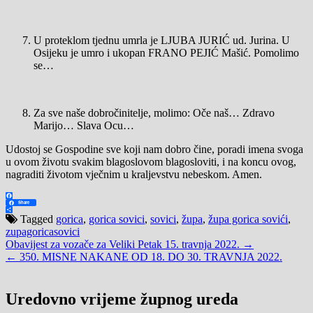
U proteklom tjednu umrla je LJUBA JURIĆ ud. Jurina. U
Osijeku je umro i ukopan FRANO PEJIĆ Mašić. Pomolimo
se…
Za sve naše dobročinitelje, molimo: Oče naš… Zdravo
Marijo… Slava Ocu…
Udostoj se Gospodine sve koji nam dobro čine, poradi imena svoga
u ovom životu svakim blagoslovom blagosloviti, i na koncu ovog,
nagraditi životom vječnim u kraljevstvu nebeskom. Amen.
Facebook
Share
Share
Tagged
gorica
,
gorica sovici
,
sovici
,
župa
,
župa gorica sovići
,
zupagoricasovici
Navigacija
Obavijest za vozače za Veliki Petak 15. travnja 2022. →
← 350. MISNE NAKANE OD 18. DO 30. TRAVNJA 2022.
objava
Uredovno vrijeme župnog ureda