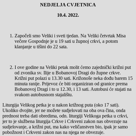
NEDJELJA CVJETNICA
10.
4. 2022.
Započeli smo Veliki i sveti tjedan. Na Veliki četvrtak Misa
večere Gospodnje je u 19 sati u župnoj crkvi, a potom
klanjanje u tišini do 22 sata.
I ove godine na Veliki petak molit ćemo zajednički križni put
od zvonika sv. Ilije u Bobanovoj Dragi do župne crkve.
Križni put polazi u 13.30 sati. Križonoše neka dođu barem 15
minuta ranije. Prijevoz će biti organiziran od granice prema
Bobanovoj Dragi i to u 12.30, i 13 sati. Autobusi će stajati na
svakom autobusnom stajalištu.
Liturgija Velikog petka je u nakon križnog puta (oko 17 sati).
Ukoliko dvojite, jer ne možete sudjelovati na oba ova čina, onda
prednost treba dati obredima, odn. liturgiji Velikoga petka u crkvi,
jer to je službena liturgija Crkve i Crkveni zakon nas obvezuje na
sudjelovanje, a križni put, ma kako veličanstven bio, ipak je samo
pobožnost i Crkveni zakon nas na njega ne obvezuje.