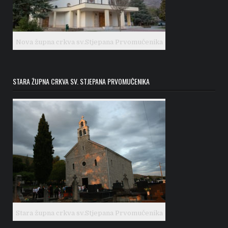
Nova župna crkva sv.Stjepana Prvomučenika
STARA ŽUPNA CRKVA SV. STJEPANA PRVOMUČENIKA
Stara župna crkva sv.Stjepana Prvomučenika