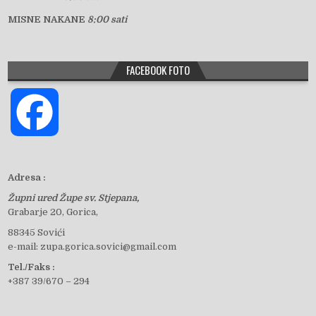
MISNE NAKANE
8:00 sati
FACEBOOK FOTO
F
a
Adresa :
Župni ured Župe sv. Stjepana,
c
Grabarje 20, Gorica,
88345 Sovići
e-mail: zupa.gorica.sovici@gmail.com
e
Tel./Faks :
+387 39/670 – 294
b