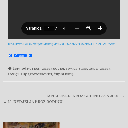
Preuzmi PDF župni-listić-br-303-od-29.6-do-11.7.2020.pdf
F
S
Share
a
h
c
a
e
r
b
e
Tagged
gorica
,
gorica sovici
,
sovici
,
župa
,
župa gorica
o
o
sovići
,
zupagoricasovici
,
župni listić
k
Navigacija objava
13.NEDJELJA KROZ GODINU 28.6.2020. →
← 15. NEDJELJA KROZ GODINU