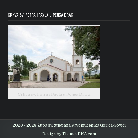
CRKVA SV. PETRA I PAVLA U PEJIĆA DRAGI
Crkva sv. Petra i Pavla u Pejića Dragi
2020 - 2023 Župa sv. Stjepana Prvomučenika Gorica-Sovići
Design by ThemesDNA.com