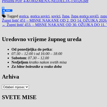
Preuzmi PDF 4-KORIZMENA-NEDJELJA-150326.pdf
Facebook
Share
Share
Tagged
gorica
,
gorica sovici
,
sovici
,
župa
,
župa gorica sovići
,
zupa
Navigacija
Župni listić 451 – MISNE NAKANE OD 2. DO 14. OŽUJKA 2026
← Župni listić 453. – MISNE NAKANE OD 30. OŽUJKA DO 11.
objava
Uredovno vrijeme župnog ureda
Od ponedjeljka do petka
:
07:30 – 12:00 i od 16:00 – 18:00
Subotom
:
07.30 – 12.00
Nedjeljom
kratko nakon svetih misa
Za hitne bolesnike u svako doba
Arhiva
Arhiva
SVETE MISE