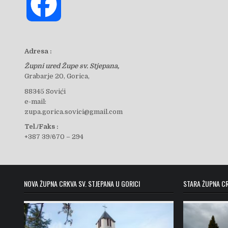
F
a
Adresa :
Župni ured Župe sv. Stjepana,
c
Grabarje 20, Gorica,
88345 Sovići
e-mail:
e
zupa.gorica.sovici@gmail.com
Tel./Faks :
+387 39/670 – 294
b
o
NOVA ŽUPNA CRKVA SV. STJEPANA U GORICI
STARA ŽUPNA CR
o