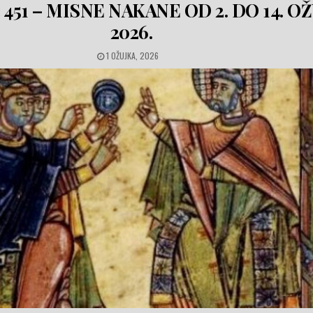
ić 451 – MISNE NAKANE OD 2. DO 14. O
2026.
PUBLISHED DATE:
1 OŽUJKA, 2026