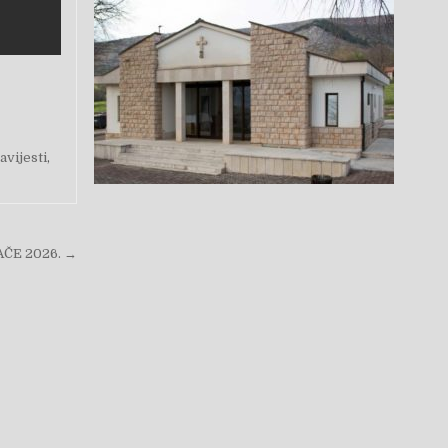
avijesti
,
JAČE 2026. →