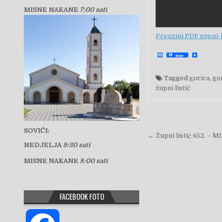
MISNE NAKANE
7:00 sati
Preuzmi PDF zupni-li
F
S
Share
a
h
c
a
e
r
b
e
Tagged
gorica
,
go
o
o
župni listić
k
Navigacija 
SOVIĆI:
← Župni listić 452. –
NEDJELJA
9:30 sati
MISNE NAKANE
8:00 sati
FACEBOOK FOTO