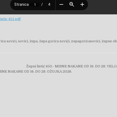
stic-451.pdf
rica sovici
,
sovici
,
župa
,
župa gorica sovići
,
zupagoricasovici
,
župne ob
objava
Župni listić 450.- MISNE NAKANE OD 16. DO 28. VEL
 MISNE NAKANE OD 16. DO 28. OŽUJKA 2026.