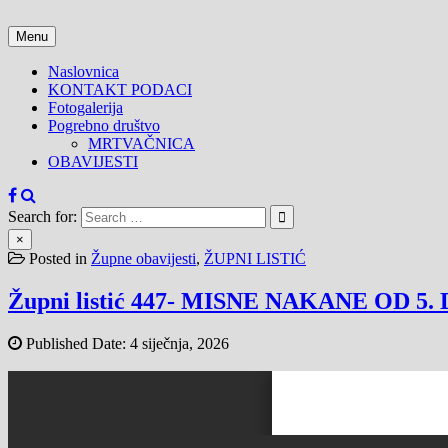
Skip
to
Menu
content
Naslovnica
KONTAKT PODACI
Fotogalerija
Pogrebno društvo
MRTVAČNICA
OBAVIJESTI
Search for:
×
Posted in
Župne obavijesti
,
ŽUPNI LISTIĆ
Župni listić 447- MISNE NAKANE OD 5. 
Published Date:
4 siječnja, 2026