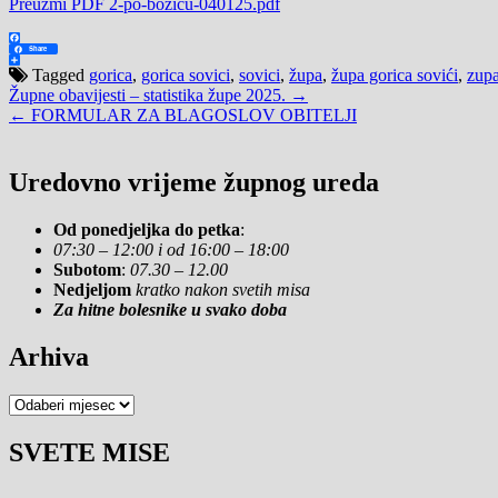
Preuzmi PDF 2-po-bozicu-040125.pdf
Facebook
Share
Share
Tagged
gorica
,
gorica sovici
,
sovici
,
župa
,
župa gorica sovići
,
zupa
Navigacija
Župne obavijesti – statistika župe 2025. →
← FORMULAR ZA BLAGOSLOV OBITELJI
objava
Uredovno vrijeme župnog ureda
Od ponedjeljka do petka
:
07:30 – 12:00 i od 16:00 – 18:00
Subotom
:
07.30 – 12.00
Nedjeljom
kratko nakon svetih misa
Za hitne bolesnike u svako doba
Arhiva
Arhiva
SVETE MISE