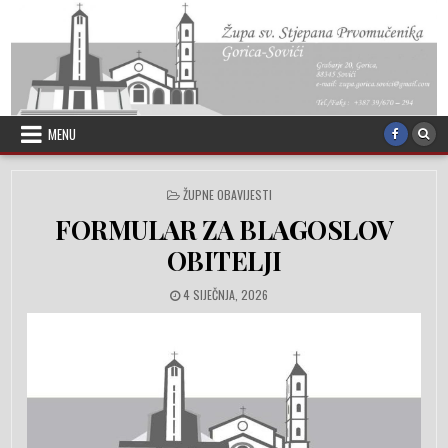
Skip to content
MENU
POSTED IN
ŽUPNE OBAVIJESTI
FORMULAR ZA BLAGOSLOV
OBITELJI
PUBLISHED DATE:
4 SIJEČNJA, 2026