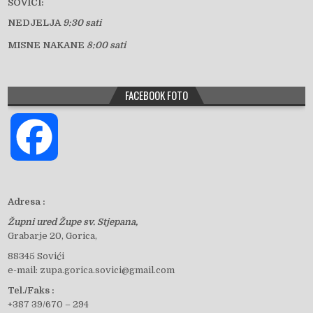
SOVIĆI:
NEDJELJA
9:30 sati
MISNE NAKANE
8:00 sati
FACEBOOK FOTO
F
a
Adresa :
Župni ured Župe sv. Stjepana,
c
Grabarje 20, Gorica,
88345 Sovići
e-mail: zupa.gorica.sovici@gmail.com
e
Tel./Faks :
+387 39/670 – 294