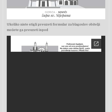
Ukoliko niste stigli preuzeti formular za blagoslov obitelji
možete ga preuzeti ispod