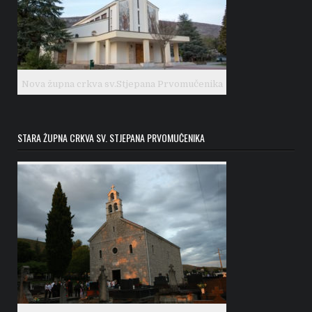
Nova župna crkva sv.Stjepana Prvomučenika
STARA ŽUPNA CRKVA SV. STJEPANA PRVOMUČENIKA