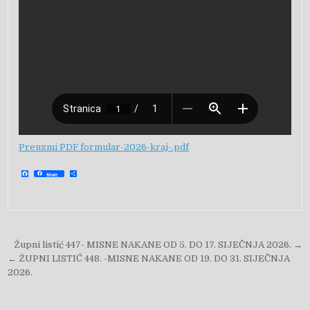
Preuzmi PDF formular-2026-kraj-.pdf
F
S
Share
a
h
c
a
e
r
b
e
o
o
k
Navigacija objava
Župni listić 447- MISNE NAKANE OD 5. DO 17. SIJEČNJA 2026. →
← ŽUPNI LISTIĆ 448. -MISNE NAKANE OD 19. DO 31. SIJEČNJA
2026.