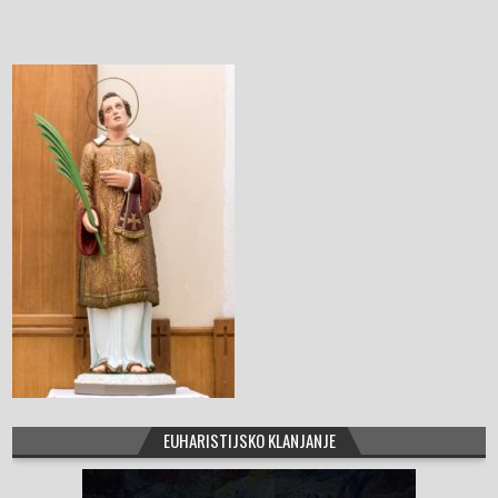
b
o
o
k
EUHARISTIJSKO KLANJANJE