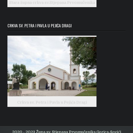
Stara župna crkva sv.Stjepana Prvomučenika
CRKVA SV. PETRA I PAVLA U PEJIĆA DRAGI
Crkva sv. Petra i Pavla u Pejića Dragi
2020 - 2023 Župa sv. Stjepana Prvomučenika Gorica-Sovići