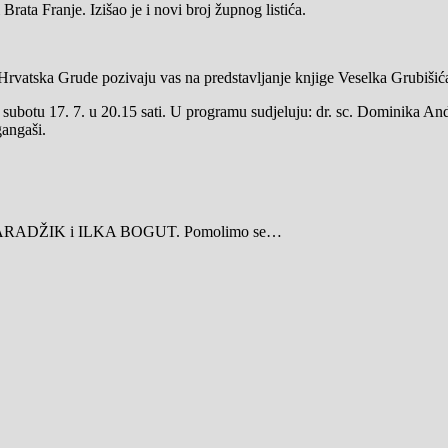
Brata Franje. Izišao je i novi broj župnog listića.
a Hrvatska Grude pozivaju vas na predstavljanje knjige Veselka Grub
 subotu 17. 7. u 20.15 sati. U programu sudjeluju: dr. sc. Dominika Andr
gangaši.
 PARADŽIK i ILKA BOGUT. Pomolimo se…