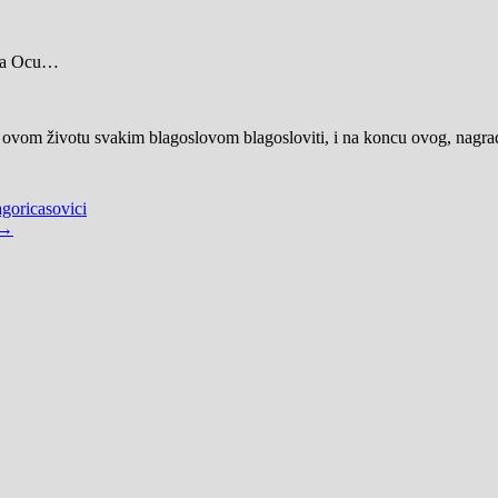
ava Ocu…
 ovom životu svakim blagoslovom blagosloviti, i na koncu ovog, nagra
goricasovici
 →