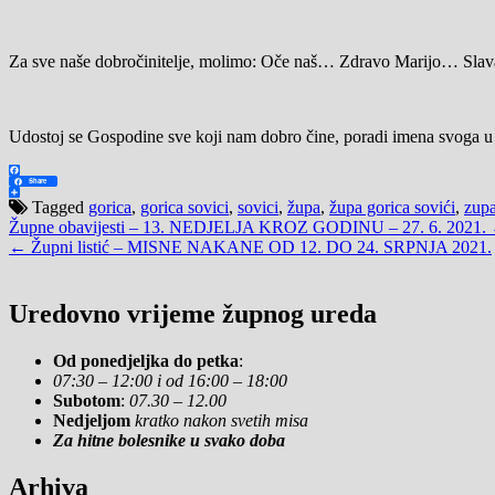
Za sve naše dobročinitelje, molimo: Oče naš… Zdravo Marijo… Sl
Udostoj se Gospodine sve koji nam dobro čine, poradi imena svoga u
Facebook
Share
Share
Tagged
gorica
,
gorica sovici
,
sovici
,
župa
,
župa gorica sovići
,
zupa
Navigacija
Župne obavijesti – 13. NEDJELJA KROZ GODINU – 27. 6. 2021.
← Župni listić – MISNE NAKANE OD 12. DO 24. SRPNJA 2021.
objava
Uredovno vrijeme župnog ureda
Od ponedjeljka do petka
:
07:30 – 12:00 i od 16:00 – 18:00
Subotom
:
07.30 – 12.00
Nedjeljom
kratko nakon svetih misa
Za hitne bolesnike u svako doba
Arhiva