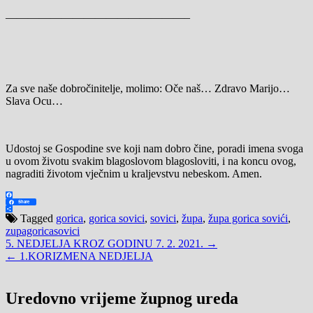
————————————————–
Za sve naše dobročinitelje, molimo: Oče naš… Zdravo Marijo…
Slava Ocu…
Udostoj se Gospodine sve koji nam dobro čine, poradi imena svoga
u ovom životu svakim blagoslovom blagosloviti, i na koncu ovog,
nagraditi životom vječnim u kraljevstvu nebeskom. Amen.
Facebook
Share
Share
Tagged
gorica
,
gorica sovici
,
sovici
,
župa
,
župa gorica sovići
,
zupagoricasovici
Navigacija
5. NEDJELJA KROZ GODINU 7. 2. 2021. →
← 1.KORIZMENA NEDJELJA
objava
Uredovno vrijeme župnog ureda