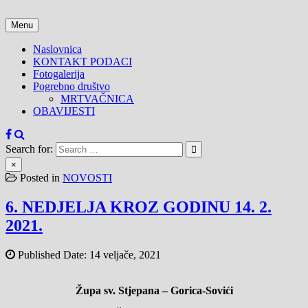
Skip
to
Menu
content
Naslovnica
KONTAKT PODACI
Fotogalerija
Pogrebno društvo
MRTVAČNICA
OBAVIJESTI
Search for:
×
Posted in
NOVOSTI
6. NEDJELJA KROZ GODINU 14. 2.
2021.
Published Date:
14 veljače, 2021
Župa sv. Stjepana – Gorica-Sovići