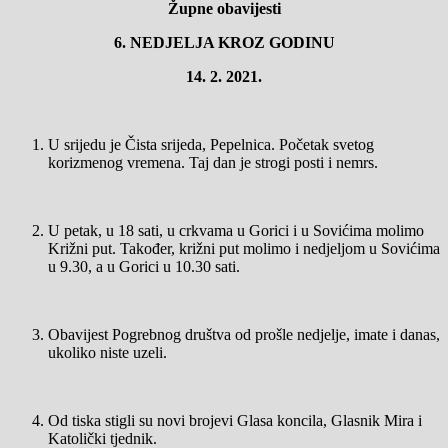
Župne obavijesti
6. NEDJELJA KROZ GODINU
14. 2. 2021.
U srijedu je Čista srijeda, Pepelnica. Početak svetog
korizmenog vremena. Taj dan je strogi posti i nemrs.
U petak, u 18 sati, u crkvama u Gorici i u Sovićima molimo
Križni put. Također, križni put molimo i nedjeljom u Sovićima
u 9.30, a u Gorici u 10.30 sati.
Obavijest Pogrebnog društva od prošle nedjelje, imate i danas,
ukoliko niste uzeli.
Od tiska stigli su novi brojevi Glasa koncila, Glasnik Mira i
Katolički tjednik.