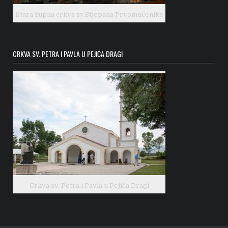
Stara župna crkva sv.Stjepana Prvomučenika
CRKVA SV. PETRA I PAVLA U PEJIĆA DRAGI
Crkva sv. Petra i Pavla u Pejića Dragi