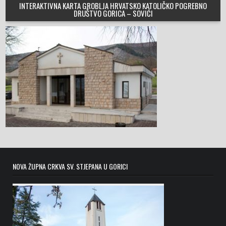
INTERAKTIVNA KARTA GROBLJA HRVATSKO KATOLIČKO POGREBNO
DRUŠTVO GORICA – SOVIĆI
NOVA ŽUPNA CRKVA SV. STJEPANA U GORICI