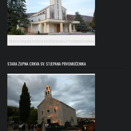
Nova župna crkva sv.Stjepana Prvomučenika
STARA ŽUPNA CRKVA SV. STJEPANA PRVOMUČENIKA