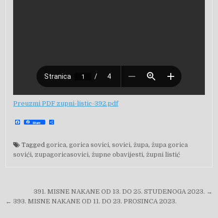
Preuzmi PDF zupni-listic-392.pdf
F
S
Share
a
h
c
a
e
r
b
e
Tagged
gorica
,
gorica sovici
,
sovici
,
župa
,
župa gorica
o
o
sovići
,
zupagoricasovici
,
župne obavijesti
,
župni listić
k
Navigacija objava
391. MISNE NAKANE OD 13. DO 25. STUDENOGA 2023. →
← 393. MISNE NAKANE OD 11. DO 23. PROSINCA 2023.