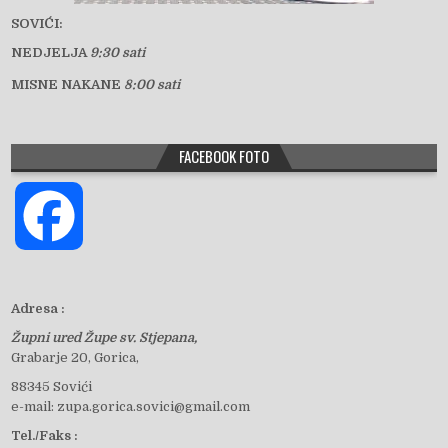
SOVIĆI:
NEDJELJA
9:30 sati
MISNE NAKANE
8:00 sati
FACEBOOK FOTO
F
a
Adresa :
Župni ured Župe sv. Stjepana,
c
Grabarje 20, Gorica,
88345 Sovići
e-mail: zupa.gorica.sovici@gmail.com
e
Tel./Faks :