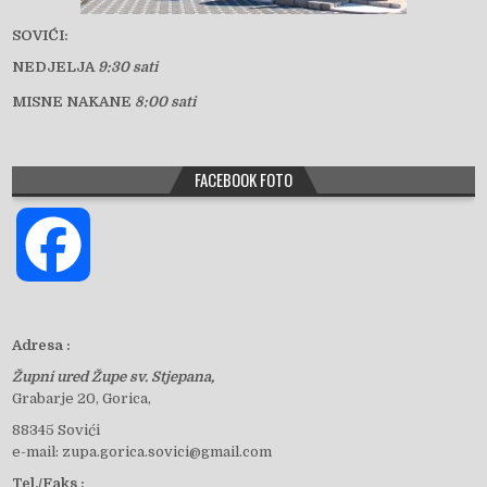
SOVIĆI:
NEDJELJA
9:30 sati
MISNE NAKANE
8:00 sati
FACEBOOK FOTO
F
a
Adresa :
Župni ured Župe sv. Stjepana,
c
Grabarje 20, Gorica,
88345 Sovići
e-mail: zupa.gorica.sovici@gmail.com
e
Tel./Faks :