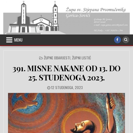
Skip to content
MENU
POSTED IN
ŽUPNE OBAVIJESTI
,
ŽUPNI LISTIĆ
391. MISNE NAKANE OD 13. DO
25. STUDENOGA 2023.
PUBLISHED DATE:
12 STUDENOGA, 2023