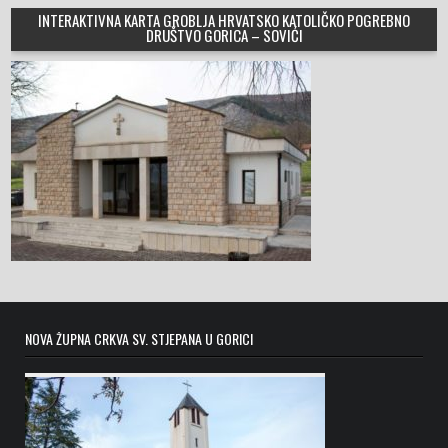
INTERAKTIVNA KARTA GROBLJA HRVATSKO KATOLIČKO POGREBNO
DRUŠTVO GORICA – SOVIĆI
NOVA ŽUPNA CRKVA SV. STJEPANA U GORICI