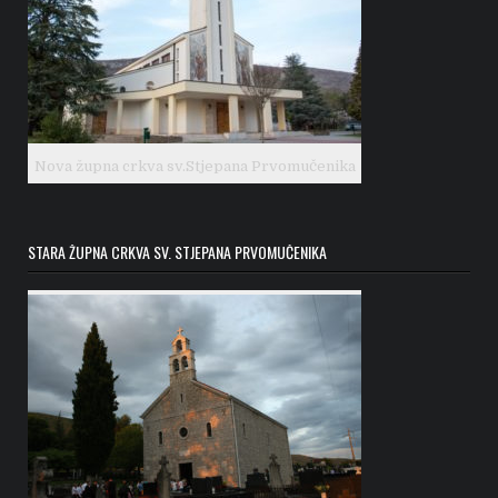
Nova župna crkva sv.Stjepana Prvomučenika
STARA ŽUPNA CRKVA SV. STJEPANA PRVOMUČENIKA