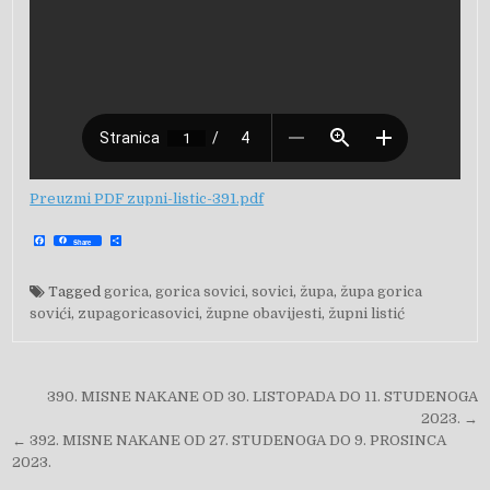
Preuzmi PDF zupni-listic-391.pdf
F
S
Share
a
h
c
a
e
r
b
e
Tagged
gorica
,
gorica sovici
,
sovici
,
župa
,
župa gorica
o
o
sovići
,
zupagoricasovici
,
župne obavijesti
,
župni listić
k
Navigacija objava
390. MISNE NAKANE OD 30. LISTOPADA DO 11. STUDENOGA
2023. →
← 392. MISNE NAKANE OD 27. STUDENOGA DO 9. PROSINCA
2023.