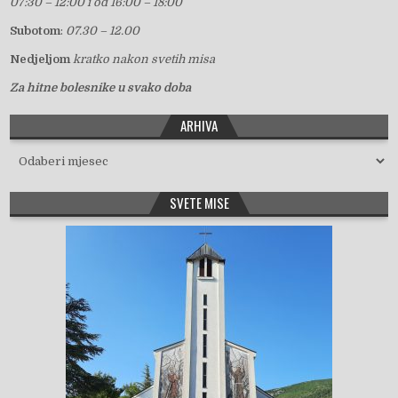
07:30 – 12:00 i od 16:00 – 18:00
Subotom
:
07.30 – 12.00
Nedjeljom
kratko nakon svetih misa
Za hitne bolesnike u svako doba
ARHIVA
Arhiva
SVETE MISE