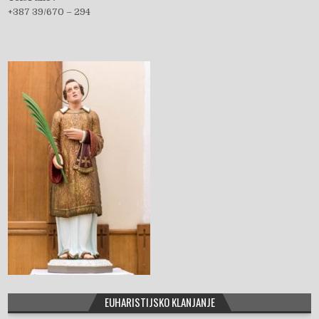
+387 39/670 – 294
b
o
o
k
EUHARISTIJSKO KLANJANJE