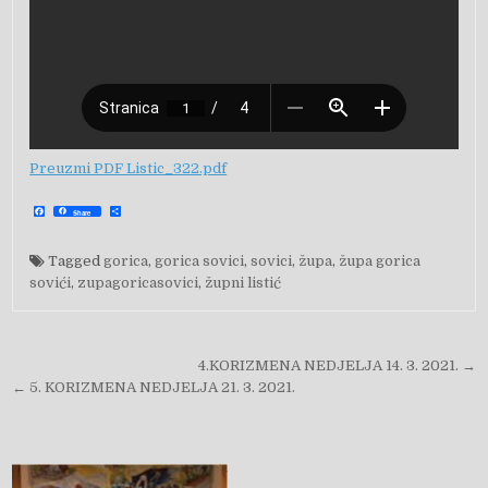
Preuzmi PDF Listic_322.pdf
F
S
Share
a
h
c
a
e
r
b
e
Tagged
gorica
,
gorica sovici
,
sovici
,
župa
,
župa gorica
o
o
sovići
,
zupagoricasovici
,
župni listić
k
Navigacija objava
4.KORIZMENA NEDJELJA 14. 3. 2021. →
← 5. KORIZMENA NEDJELJA 21. 3. 2021.