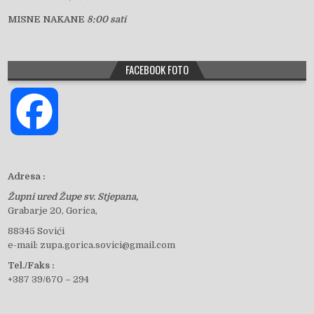
MISNE NAKANE
8:00 sati
FACEBOOK FOTO
F
a
Adresa :
Župni ured Župe sv. Stjepana,
c
Grabarje 20, Gorica,
88345 Sovići
e-mail: zupa.gorica.sovici@gmail.com
e
Tel./Faks :
+387 39/670 – 294
b