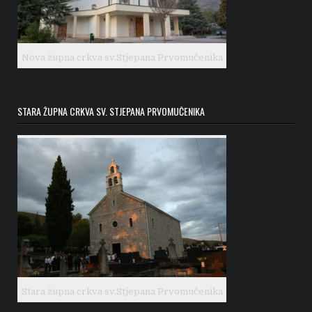
Nova župna crkva sv.Stjepana Prvomučenika
STARA ŽUPNA CRKVA SV. STJEPANA PRVOMUČENIKA
Stara župna crkva sv.Stjepana Prvomučenika