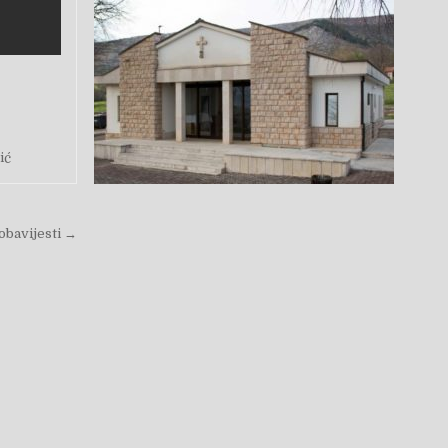
ić
-obavijesti →