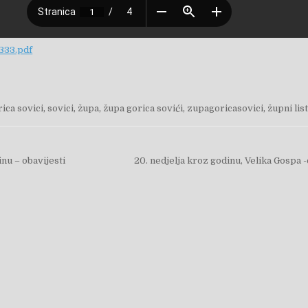
333.pdf
rica sovici
,
sovici
,
župa
,
župa gorica sovići
,
zupagoricasovici
,
župni list
objava
inu – obavijesti
20. nedjelja kroz godinu, Velika Gospa 