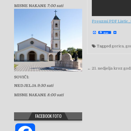
MISNE NAKANE
7:00 sati
Preuzmi PDF Listic_
F
S
Share
a
h
c
a
e
r
b
e
Tagged
gorica
,
go
o
o
k
Navigacija 
← 21. nedjelja kroz god
SOVIĆI:
NEDJELJA
9:30 sati
MISNE NAKANE
8:00 sati
FACEBOOK FOTO