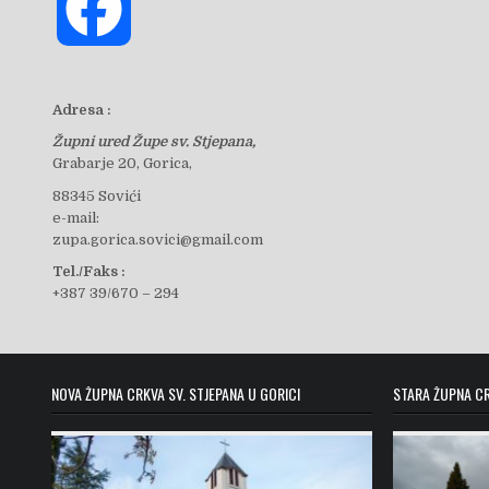
F
a
Adresa :
Župni ured Župe sv. Stjepana,
c
Grabarje 20, Gorica,
88345 Sovići
e-mail:
e
zupa.gorica.sovici@gmail.com
Tel./Faks :
+387 39/670 – 294
b
o
NOVA ŽUPNA CRKVA SV. STJEPANA U GORICI
STARA ŽUPNA CR
o