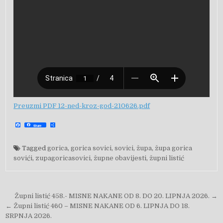
Preuzmi PDF 12-ned-kroz-god-210626.pdf
F
S
Share
a
h
c
a
e
r
b
e
Tagged
gorica
,
gorica sovici
,
sovici
,
župa
,
župa gorica
o
o
sovići
,
zupagoricasovici
,
župne obavijesti
,
župni listić
k
Navigacija objava
Župni listić 458.- MISNE NAKANE OD 8. DO 20. LIPNJA 2026. →
← Župni listić 460 – MISNE NAKANE OD 6. LIPNJA DO 18.
SRPNJA 2026.