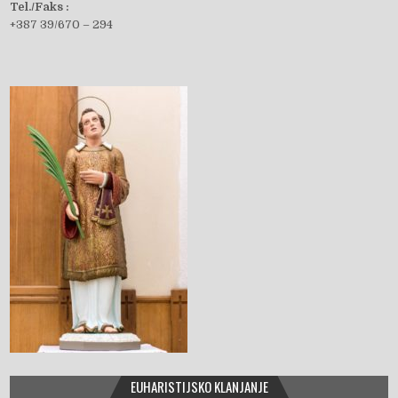
Tel./Faks :
+387 39/670 – 294
b
o
o
k
EUHARISTIJSKO KLANJANJE