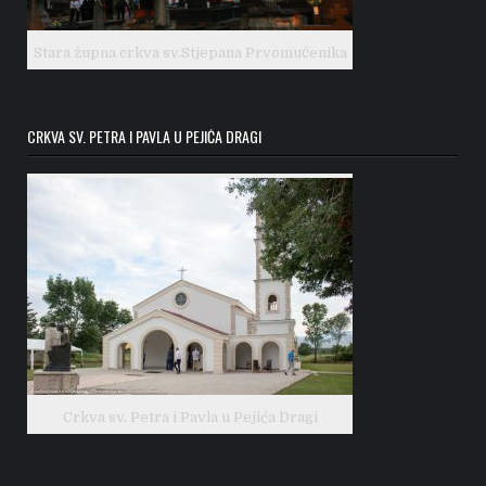
Stara župna crkva sv.Stjepana Prvomučenika
CRKVA SV. PETRA I PAVLA U PEJIĆA DRAGI
Crkva sv. Petra i Pavla u Pejića Dragi