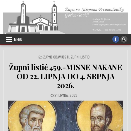
Skip to content
MENU
POSTED IN
ŽUPNE OBAVIJESTI
,
ŽUPNI LISTIĆ
Župni listić 459.-MISNE NAKANE
OD 22. LIPNJA DO 4. SRPNJA
2026.
PUBLISHED DATE:
21 LIPNJA, 2026