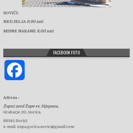
SOVIĆI:
NEDJELJA
9:30 sati
MISNE NAKANE
8:00 sati
FACEBOOK FOTO
F
a
Adresa :
Župni ured Župe sv. Stjepana,
c
Grabarje 20, Gorica,
88345 Sovići
e-mail: zupa.gorica.sovici@gmail.com
e