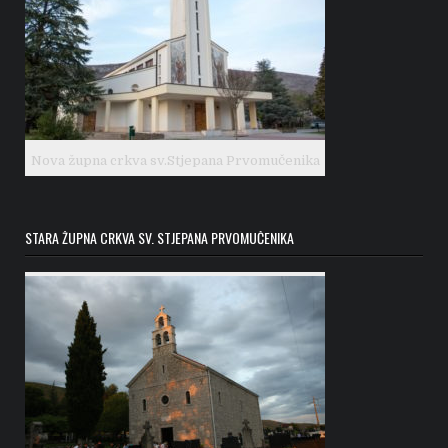
Nova župna crkva sv.Stjepana Prvomučenika
STARA ŽUPNA CRKVA SV. STJEPANA PRVOMUČENIKA