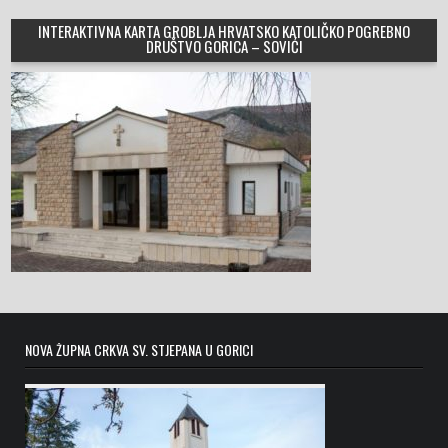
INTERAKTIVNA KARTA GROBLJA HRVATSKO KATOLIČKO POGREBNO
DRUŠTVO GORICA – SOVIĆI
NOVA ŽUPNA CRKVA SV. STJEPANA U GORICI