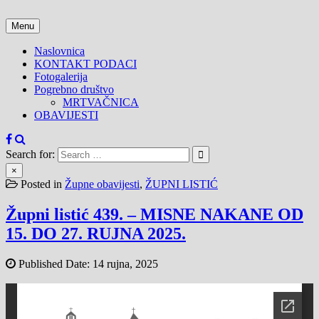
Skip
to
Menu
content
Naslovnica
KONTAKT PODACI
Fotogalerija
Pogrebno društvo
MRTVAČNICA
OBAVIJESTI
Search for:
×
Posted in
Župne obavijesti
,
ŽUPNI LISTIĆ
Župni listić 439. – MISNE NAKANE OD
15. DO 27. RUJNA 2025.
Published Date:
14 rujna, 2025