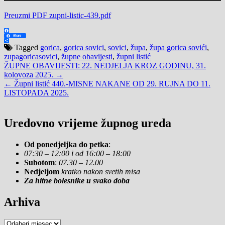
Preuzmi PDF zupni-listic-439.pdf
Facebook
Share
Share
Tagged
gorica
,
gorica sovici
,
sovici
,
župa
,
župa gorica sovići
,
zupagoricasovici
,
župne obavijesti
,
župni listić
Navigacija
ŽUPNE OBAVIJESTI: 22. NEDJELJA KROZ GODINU, 31.
kolovoza 2025. →
objava
← Župni listić 440.-MISNE NAKANE OD 29. RUJNA DO 11.
LISTOPADA 2025.
Uredovno vrijeme župnog ureda
Od ponedjeljka do petka
:
07:30 – 12:00 i od 16:00 – 18:00
Subotom
:
07.30 – 12.00
Nedjeljom
kratko nakon svetih misa
Za hitne bolesnike u svako doba
Arhiva
Arhiva