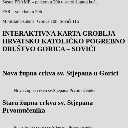
Susret FRAME – petkom u 20h u staroj župnoj kući,
FSR – srijedom u 20h
Ministranti subota- Gorica 10h, Sovići 11h
INTERAKTIVNA KARTA GROBLJA
HRVATSKO KATOLIČKO POGREBNO
DRUŠTVO GORICA – SOVIĆI
Nova župna crkva sv. Stjepana u Gorici
Nova župna crkva sv.Stjepana Prvomučenika
Stara župna crkva sv. Stjepana
Prvomučenika
Stara župna crkva sv.Stjepana Prvomučenika