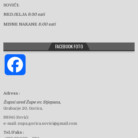
SOVIĆI:
NEDJELJA
9:30 sati
MISNE NAKANE
8:00 sati
FACEBOOK FOTO
F
a
Adresa :
Župni ured Župe sv. Stjepana,
c
Grabarje 20, Gorica,
88345 Sovići
e-mail: zupa.gorica.sovici@gmail.com
e
Tel./Faks :