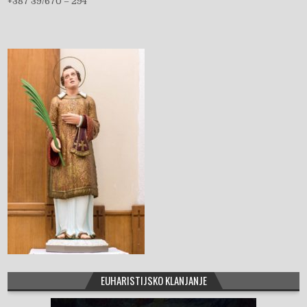
+387 39/670 – 294
b
o
o
k
EUHARISTIJSKO KLANJANJE