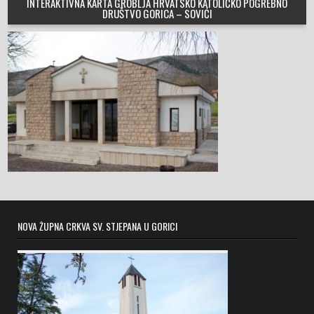
INTERAKTIVNA KARTA GROBLJA HRVATSKO KATOLIČKO POGREBNO
DRUŠTVO GORICA – SOVIĆI
NOVA ŽUPNA CRKVA SV. STJEPANA U GORICI