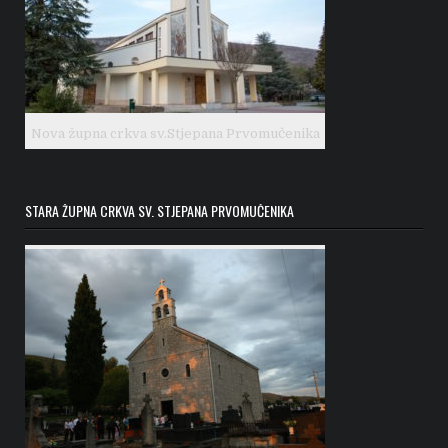
Nova župna crkva sv.Stjepana Prvomučenika
STARA ŽUPNA CRKVA SV. STJEPANA PRVOMUČENIKA