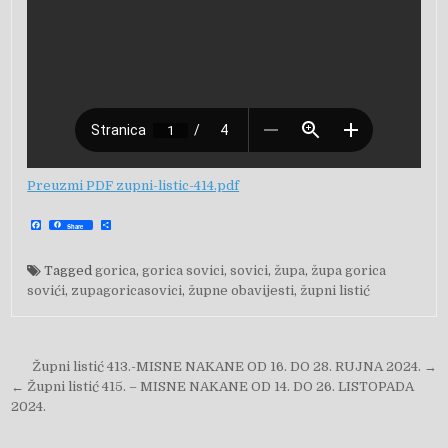
Preuzmi PDF zupni-listic-414.pdf
F
S
Share
a
h
c
a
e
r
b
e
Tagged
gorica
,
gorica sovici
,
sovici
,
župa
,
župa gorica
o
o
sovići
,
zupagoricasovici
,
župne obavijesti
,
župni listić
k
Navigacija objava
Župni listić 413.-MISNE NAKANE OD 16. DO 28. RUJNA 2024. →
← Župni listić 415. – MISNE NAKANE OD 14. DO 26. LISTOPADA
2024.