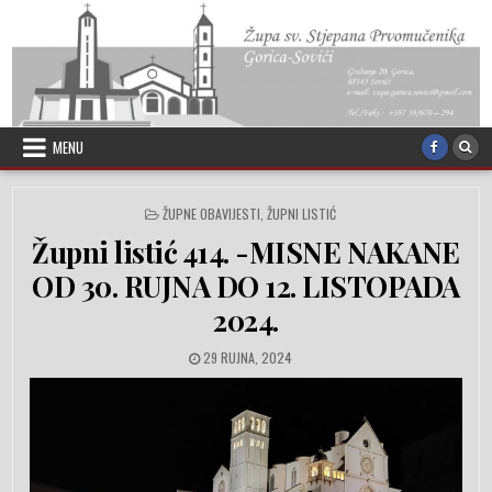
Skip to content
MENU
POSTED IN
ŽUPNE OBAVIJESTI
,
ŽUPNI LISTIĆ
Župni listić 414. -MISNE NAKANE
OD 30. RUJNA DO 12. LISTOPADA
2024.
PUBLISHED DATE:
29 RUJNA, 2024