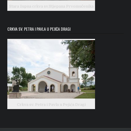
Stara župna crkva sv.Stjepana Prvomučenika
CRKVA SV. PETRA I PAVLA U PEJIĆA DRAGI
Crkva sv. Petra i Pavla u Pejića Dragi