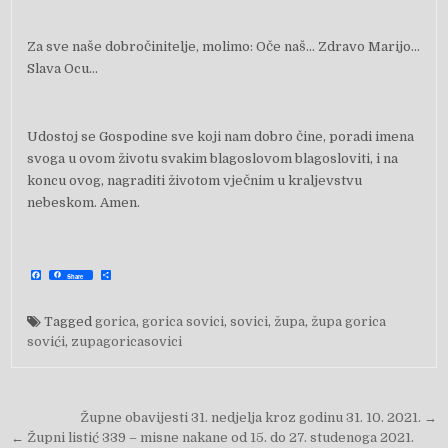
Za sve naše dobročinitelje, molimo: Oče naš… Zdravo Marijo…
Slava Ocu…
Udostoj se Gospodine sve koji nam dobro čine, poradi imena
svoga u ovom životu svakim blagoslovom blagosloviti, i na
koncu ovog, nagraditi životom vječnim u kraljevstvu
nebeskom. Amen.
F
S
Share
a
h
c
a
e
r
b
e
Tagged
gorica
,
gorica sovici
,
sovici
,
župa
,
župa gorica
o
o
sovići
,
zupagoricasovici
k
Navigacija objava
Župne obavijesti 31. nedjelja kroz godinu 31. 10. 2021. →
← Župni listić 339 – misne nakane od 15. do 27. studenoga 2021.