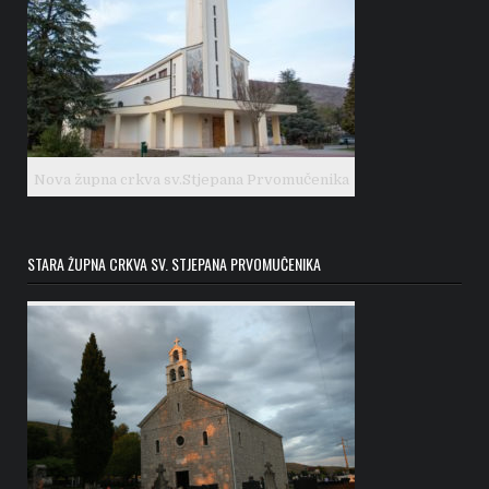
Nova župna crkva sv.Stjepana Prvomučenika
STARA ŽUPNA CRKVA SV. STJEPANA PRVOMUČENIKA