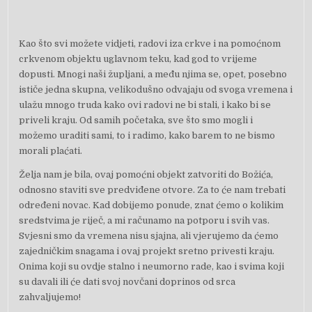
Kao što svi možete vidjeti, radovi iza crkve i na pomoćnom
crkvenom objektu uglavnom teku, kad god to vrijeme
dopusti. Mnogi naši župljani, a među njima se, opet, posebno
ističe jedna skupna, velikodušno odvajaju od svoga vremena i
ulažu mnogo truda kako ovi radovi ne bi stali, i kako bi se
priveli kraju. Od samih početaka, sve što smo mogli i
možemo uraditi sami, to i radimo, kako barem to ne bismo
morali plaćati.
Želja nam je bila, ovaj pomoćni objekt zatvoriti do Božića,
odnosno staviti sve predviđene otvore. Za to će nam trebati
određeni novac. Kad dobijemo ponude, znat ćemo o kolikim
sredstvima je riječ, a mi računamo na potporu i svih vas.
Svjesni smo da vremena nisu sjajna, ali vjerujemo da ćemo
zajedničkim snagama i ovaj projekt sretno privesti kraju.
Onima koji su ovdje stalno i neumorno rade, kao i svima koji
su davali ili će dati svoj novčani doprinos od srca
zahvaljujemo!