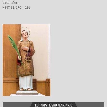
Tel./Faks :
+387 39/670 – 294
b
o
o
k
EUHARISTIJSKO KLANJANJE