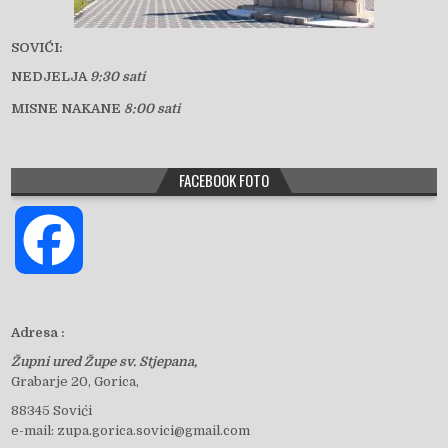
SOVIĆI:
NEDJELJA
9:30 sati
MISNE NAKANE
8:00 sati
FACEBOOK FOTO
F
a
Adresa :
Župni ured Župe sv. Stjepana,
c
Grabarje 20, Gorica,
88345 Sovići
e-mail: zupa.gorica.sovici@gmail.com
e