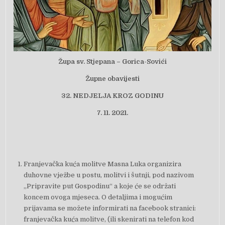
Župa sv. Stjepana – Gorica-Sovići
Župne obavijesti
32.
NEDJELJA KROZ GODINU
7.
11. 2021.
Franjevačka kuća molitve Masna Luka organizira
duhovne vježbe u postu, molitvi i šutnji, pod nazivom
„Pripravite put Gospodinu“ a koje će se održati
koncem ovoga mjeseca. O detaljima i mogućim
prijavama se možete informirati na facebook stranici:
franjevačka kuća molitve, (ili skenirati na telefon kod