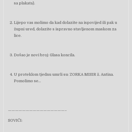
sa plakata).
Lijepo vas molimo da kad dolazite na ispovijed ili pak u
župni ured, dolazite s ispravno stavljenom maskom za
lice.
Došao je novi broj: Glasa koncila.
U proteklom tjednu umrli su: ZORKA MISIR ž. Antina.
Pomolimo se…
————————————————–
SOVIĆI: