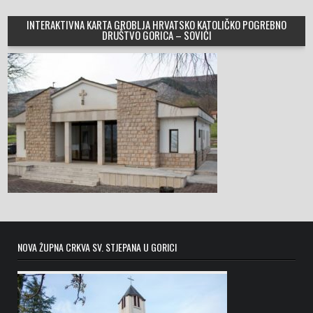
INTERAKTIVNA KARTA GROBLJA HRVATSKO KATOLIČKO POGREBNO
DRUŠTVO GORICA – SOVIĆI
NOVA ŽUPNA CRKVA SV. STJEPANA U GORICI