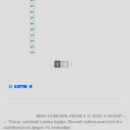
1
2
►
F
S
Share
a
h
c
a
e
r
b
e
o
o
k
Navigacija objava
MISA ZA MLADE, PETAK 4. 11. 2022. U 20 SATI →
← “Čuvar, zaštitnik i anđeo knjige. Zbornik radova posvećen fra
Anti Mariću uz njegov 70. rođendan”