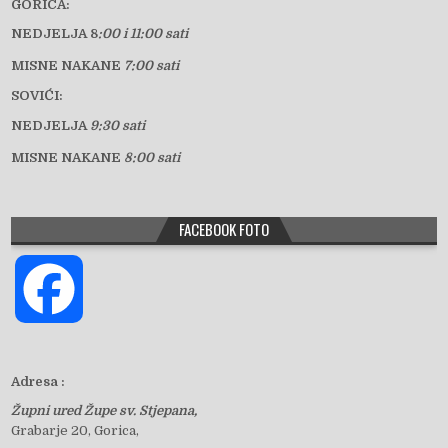
GORICA:
NEDJELJA 8
:00 i 11:00 sati
MISNE NAKANE
7:00 sati
SOVIĆI:
NEDJELJA
9:30 sati
MISNE NAKANE
8:00 sati
FACEBOOK FOTO
F
a
Adresa :
Župni ured Župe sv. Stjepana,
c
Grabarje 20, Gorica,