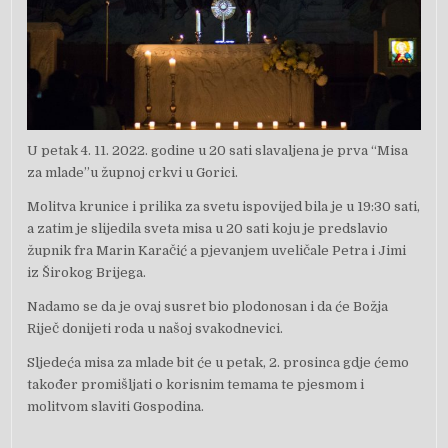
U petak 4. 11. 2022. godine u 20 sati slavaljena je prva “Misa
za mlade”u župnoj crkvi u Gorici.
Molitva krunice i prilika za svetu ispovijed bila je u 19:30 sati,
a zatim je slijedila sveta misa u 20 sati koju je predslavio
župnik fra Marin Karačić a pjevanjem uveličale Petra i Jimi
iz Širokog Brijega.
Nadamo se da je ovaj susret bio plodonosan i da će Božja
Riječ donijeti roda u našoj svakodnevici.
Sljedeća misa za mlade bit će u petak, 2. prosinca gdje ćemo
također promišljati o korisnim temama te pjesmom i
molitvom slaviti Gospodina.