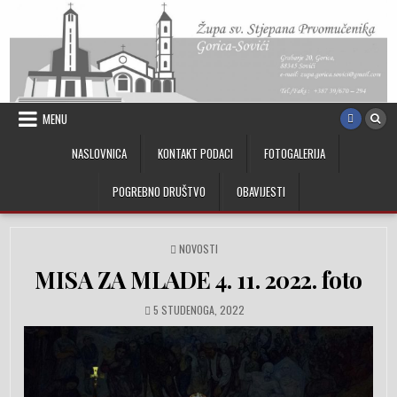
Skip to content
MENU
NASLOVNICA
KONTAKT PODACI
FOTOGALERIJA
POGREBNO DRUŠTVO
OBAVIJESTI
POSTED IN
NOVOSTI
MISA ZA MLADE 4. 11. 2022. foto
PUBLISHED DATE:
5 STUDENOGA, 2022