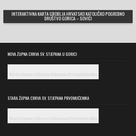
INTERAKTIVNA KARTA GROBLJA HRVATSKO KATOLIČKO POGREBNO
DRUŠTVO GORICA – SOVIĆI
NOVA ŽUPNA CRKVA SV. STJEPANA U GORICI
Nova župna crkva sv.Stjepana Prvomučenika
STARA ŽUPNA CRKVA SV. STJEPANA PRVOMUČENIKA
Stara župna crkva sv.Stjepana Prvomučenika