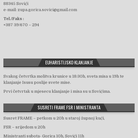
88345 Sovići
e-mail: zupa.gorica.sovici@gmail.com
e
Tel./Faks :
+387 39/670 – 294
b
o
EUHARISTIJSKO KLANJANJE
o
Svakog četvrtka molitva krunice u 18:30h, sveta misa u 19h te
klanjanje Isusu poslije svete mise.
Prvi četvrtak u mjesecu klanjanje i misa su u Sovićima.
k
SUSRETI FRAME FSR I MINISTRANTA
Susret FRAME – petkom u 20h u staroj župnoj kući,
FSR – srijedom u 20h
Ministranti subota- Gorica 10h, Sovići 11h