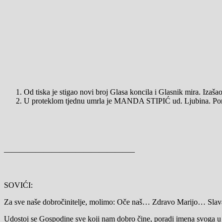
Od tiska je stigao novi broj Glasa koncila i Glasnik mira. Izašao
U proteklom tjednu umrla je MANDA STIPIĆ ud. Ljubina. P
————————————————–
SOVIĆI:
Za sve naše dobročinitelje, molimo: Oče naš… Zdravo Marijo… Sl
Udostoj se Gospodine sve koji nam dobro čine, poradi imena svoga u