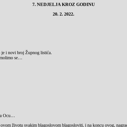
7.
NEDJELJA KROZ GODINU
20.
2. 2022.
 je i novi broj Župnog listića.
omolimo se…
ava Ocu…
 ovom životu svakim blagoslovom blagosloviti, i na koncu ovog, nagra