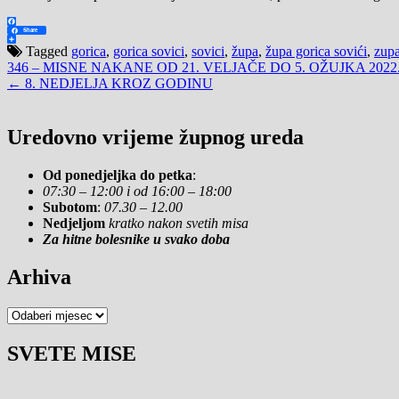
Facebook
Share
Share
Tagged
gorica
,
gorica sovici
,
sovici
,
župa
,
župa gorica sovići
,
zupa
Navigacija
346 – MISNE NAKANE OD 21. VELJAČE DO 5. OŽUJKA 2022
← 8. NEDJELJA KROZ GODINU
objava
Uredovno vrijeme župnog ureda
Od ponedjeljka do petka
:
07:30 – 12:00 i od 16:00 – 18:00
Subotom
:
07.30 – 12.00
Nedjeljom
kratko nakon svetih misa
Za hitne bolesnike u svako doba
Arhiva
Arhiva
SVETE MISE