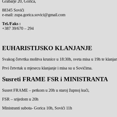
Grabarje 20, Gorica,
88345 Sovići
e-mail: zupa.gorica.sovici@gmail.com
Tel./Faks :
+387 39/670 – 294
EUHARISTIJSKO KLANJANJE
Svakog četvrtka molitva krunice u 18:30h, sveta misa u 19h te klanjanj
Prvi četvrtak u mjesecu klanjanje i misa su u Sovićima.
Susreti FRAME FSR i MINISTRANTA
Susret FRAME – petkom u 20h u staroj župnoj kući,
FSR – srijedom u 20h
Ministranti subota- Gorica 10h, Sovići 11h