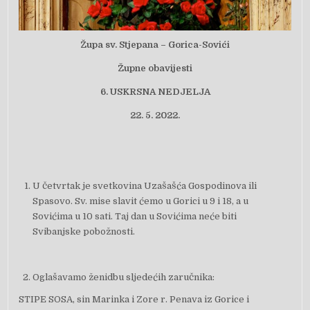
Župa sv. Stjepana – Gorica-Sovići
Župne obavijesti
6.
USKRSNA NEDJELJA
22.
5. 2022.
U četvrtak je svetkovina Uzašašća Gospodinova ili
Spasovo. Sv. mise slavit ćemo u Gorici u 9 i 18, a u
Sovićima u 10 sati. Taj dan u Sovićima neće biti
Svibanjske pobožnosti.
Oglašavamo ženidbu sljedećih zaručnika:
STIPE SOSA, sin Marinka i Zore r. Penava iz Gorice i