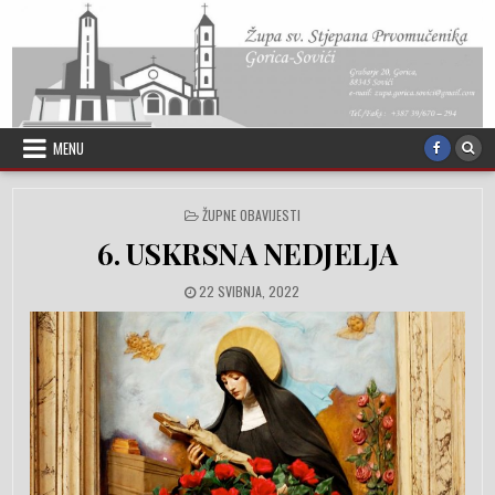
Skip to content
MENU
POSTED IN
ŽUPNE OBAVIJESTI
6. USKRSNA NEDJELJA
PUBLISHED DATE:
22 SVIBNJA, 2022