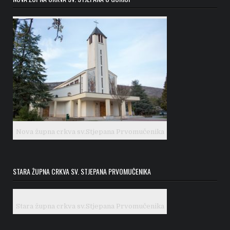
Nova župna crkva sv.Stjepana Prvomučenika
STARA ŽUPNA CRKVA SV. STJEPANA PRVOMUČENIKA
Stara župna crkva sv.Stjepana Prvomučenika