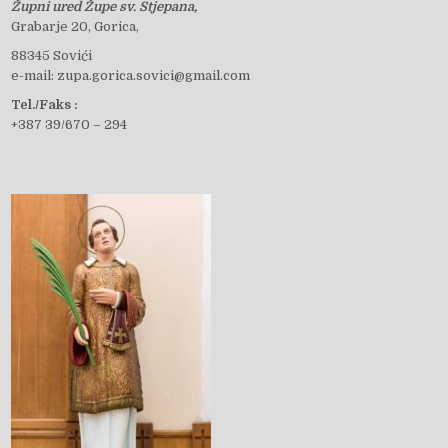
Župni ured Župe sv. Stjepana,
c
Grabarje 20, Gorica,
88345 Sovići
e-mail: zupa.gorica.sovici@gmail.com
e
Tel./Faks :
+387 39/670 – 294
b
o
o
k