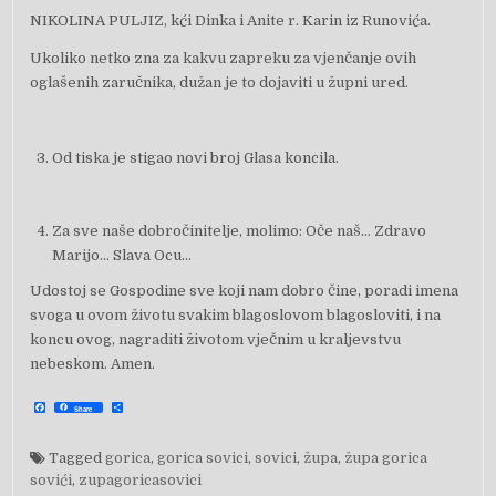
NIKOLINA PULJIZ, kći Dinka i Anite r. Karin iz Runovića.
Ukoliko netko zna za kakvu zapreku za vjenčanje ovih
oglašenih zaručnika, dužan je to dojaviti u župni ured.
Od tiska je stigao novi broj Glasa koncila.
Za sve naše dobročinitelje, molimo: Oče naš… Zdravo
Marijo… Slava Ocu…
Udostoj se Gospodine sve koji nam dobro čine, poradi imena
svoga u ovom životu svakim blagoslovom blagosloviti, i na
koncu ovog, nagraditi životom vječnim u kraljevstvu
nebeskom. Amen.
F
S
Share
a
h
c
a
e
r
b
e
Tagged
gorica
,
gorica sovici
,
sovici
,
župa
,
župa gorica
o
o
sovići
,
zupagoricasovici
k