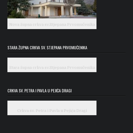
Nova župna crkva sv.Stjepana Prvomučenika
STARA ŽUPNA CRKVA SV. STJEPANA PRVOMUČENIKA
Stara župna crkva sv.Stjepana Prvomučenika
CRKVA SV. PETRA I PAVLA U PEJIĆA DRAGI
Crkva sv. Petra i Pavla u Pejića Dragi