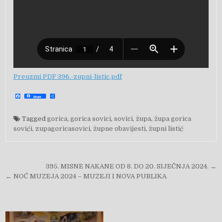
Preuzmi PDF 396.-zupni-listic.pdf
F
S
Share
a
h
c
a
e
r
b
e
Tagged
gorica
,
gorica sovici
,
sovici
,
župa
,
župa gorica
o
o
sovići
,
zupagoricasovici
,
župne obavijesti
,
župni listić
k
Navigacija objava
395. MISNE NAKANE OD 8. DO 20. SIJEČNJA 2024. →
← NOĆ MUZEJA 2024 – MUZEJI I NOVA PUBLIKA