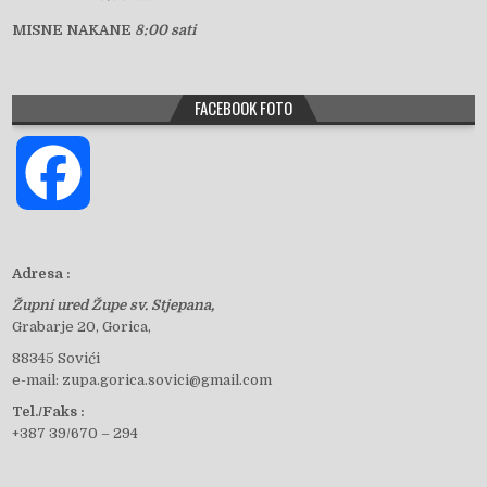
MISNE NAKANE
8:00 sati
FACEBOOK FOTO
F
a
Adresa :
Župni ured Župe sv. Stjepana,
c
Grabarje 20, Gorica,
88345 Sovići
e-mail: zupa.gorica.sovici@gmail.com
e
Tel./Faks :
+387 39/670 – 294
b