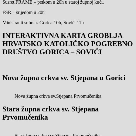
Susret FRAME – petkom u 20h u staroj župnoj kući,
FSR – srijedom u 20h
Ministranti subota- Gorica 10h, Sovići 11h
INTERAKTIVNA KARTA GROBLJA
HRVATSKO KATOLIČKO POGREBNO
DRUŠTVO GORICA – SOVIĆI
Nova župna crkva sv. Stjepana u Gorici
Nova župna crkva sv.Stjepana Prvomučenika
Stara župna crkva sv. Stjepana
Prvomučenika
Stara župna crkva sv.Stjepana Prvomučenika