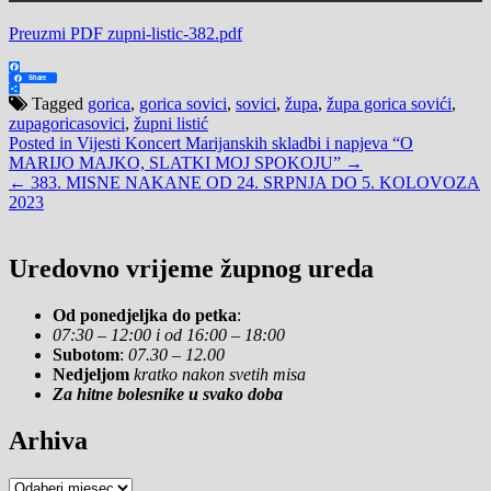
Preuzmi PDF zupni-listic-382.pdf
Facebook
Share
Share
Tagged
gorica
,
gorica sovici
,
sovici
,
župa
,
župa gorica sovići
,
zupagoricasovici
,
župni listić
Navigacija
Posted in Vijesti Koncert Marijanskih skladbi i napjeva “O
MARIJO MAJKO, SLATKI MOJ SPOKOJU” →
objava
← 383. MISNE NAKANE OD 24. SRPNJA DO 5. KOLOVOZA
2023
Uredovno vrijeme župnog ureda
Od ponedjeljka do petka
:
07:30 – 12:00 i od 16:00 – 18:00
Subotom
:
07.30 – 12.00
Nedjeljom
kratko nakon svetih misa
Za hitne bolesnike u svako doba
Arhiva
Arhiva