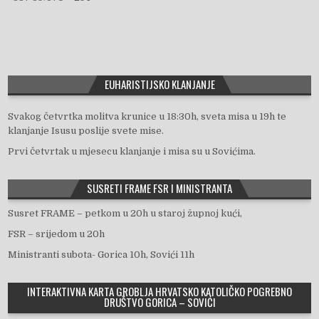
b
o
EUHARISTIJSKO KLANJANJE
o
Svakog četvrtka molitva krunice u 18:30h, sveta misa u 19h te
klanjanje Isusu poslije svete mise.
Prvi četvrtak u mjesecu klanjanje i misa su u Sovićima.
k
SUSRETI FRAME FSR I MINISTRANTA
Susret FRAME – petkom u 20h u staroj župnoj kući,
FSR – srijedom u 20h
Ministranti subota- Gorica 10h, Sovići 11h
INTERAKTIVNA KARTA GROBLJA HRVATSKO KATOLIČKO POGREBNO
DRUŠTVO GORICA – SOVIĆI