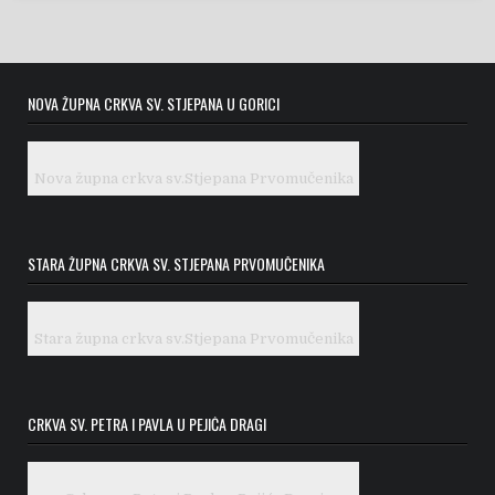
NOVA ŽUPNA CRKVA SV. STJEPANA U GORICI
Nova župna crkva sv.Stjepana Prvomučenika
STARA ŽUPNA CRKVA SV. STJEPANA PRVOMUČENIKA
Stara župna crkva sv.Stjepana Prvomučenika
CRKVA SV. PETRA I PAVLA U PEJIĆA DRAGI