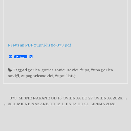
Preuzmi PDF zupni-listic-379.pdf
F
S
Share
a
h
c
a
e
r
b
e
Tagged
gorica
,
gorica sovici
,
sovici
,
župa
,
župa gorica
o
o
sovići
,
zupagoricasovici
,
župni listić
k
Navigacija objava
378. MISNE NAKANE OD 15. SVIBNJA DO 27. SVIBNJA 2023. →
← 380. MISNE NAKANE OD 12. LIPNJA DO 24. LIPNJA 2023