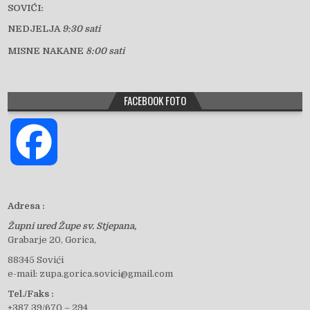
SOVIĆI:
NEDJELJA
9:30 sati
MISNE NAKANE
8:00 sati
FACEBOOK FOTO
F
a
Adresa :
Župni ured Župe sv. Stjepana,
c
Grabarje 20, Gorica,
88345 Sovići
e-mail: zupa.gorica.sovici@gmail.com
e
Tel./Faks :
+387 39/670 – 294