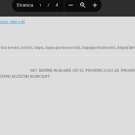
istic-368.pdf
rica sovici
,
sovici
,
župa
,
župa gorica sovići
,
zupagoricasovici
,
župni list
objava
367. MISNE NAKANE OD 12. PROSINCA DO 24. PROSI
ŽUPNI BOŽIĆNI KONCERT