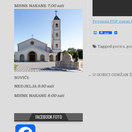
MISNE NAKANE
7:00 sati
Preuzmi PDF zupni-l
F
S
Share
a
h
c
a
e
r
b
e
Tagged
gorica
,
go
o
o
k
Navigacija 
← U GORICI ODRŽAN 
SOVIĆI:
NEDJELJA
9:30 sati
MISNE NAKANE
8:00 sati
FACEBOOK FOTO