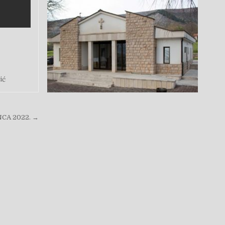
ić
NCA 2022. →