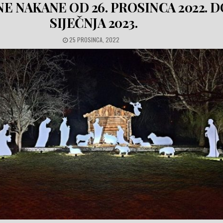
NE NAKANE OD 26. PROSINCA 2022. DO
SIJEČNJA 2023.
PUBLISHED DATE:
25 PROSINCA, 2022