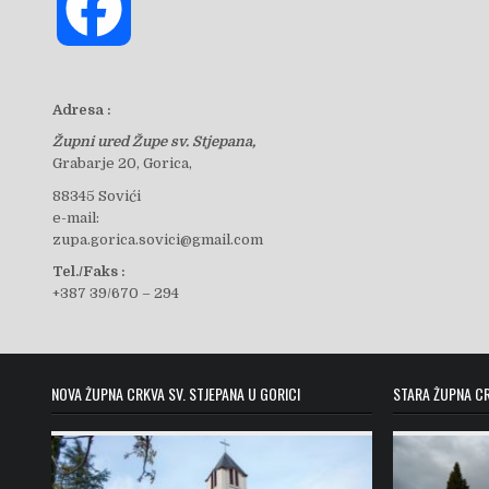
F
a
Adresa :
Župni ured Župe sv. Stjepana,
c
Grabarje 20, Gorica,
88345 Sovići
e-mail:
e
zupa.gorica.sovici@gmail.com
Tel./Faks :
+387 39/670 – 294
b
o
NOVA ŽUPNA CRKVA SV. STJEPANA U GORICI
STARA ŽUPNA CR
o