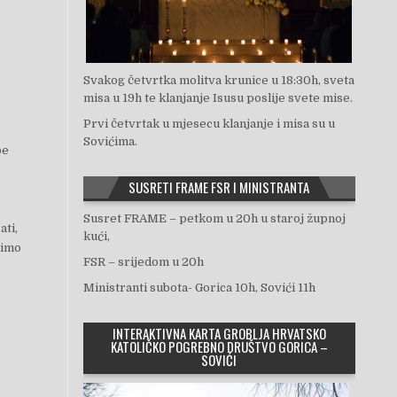
Svakog četvrtka molitva krunice u 18:30h, sveta
misa u 19h te klanjanje Isusu poslije svete mise.
Prvi četvrtak u mjesecu klanjanje i misa su u
Sovićima.
be
SUSRETI FRAME FSR I MINISTRANTA
Susret FRAME – petkom u 20h u staroj župnoj
ati,
kući,
limo
FSR – srijedom u 20h
Ministranti subota- Gorica 10h, Sovići 11h
INTERAKTIVNA KARTA GROBLJA HRVATSKO
KATOLIČKO POGREBNO DRUŠTVO GORICA –
SOVIĆI