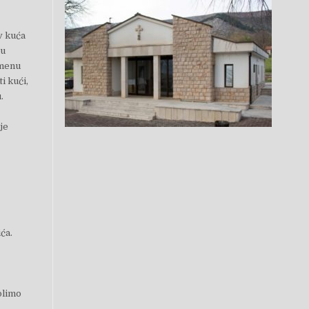
v kuća
nu
emenu
i kući,
.
je
ića.
olimo