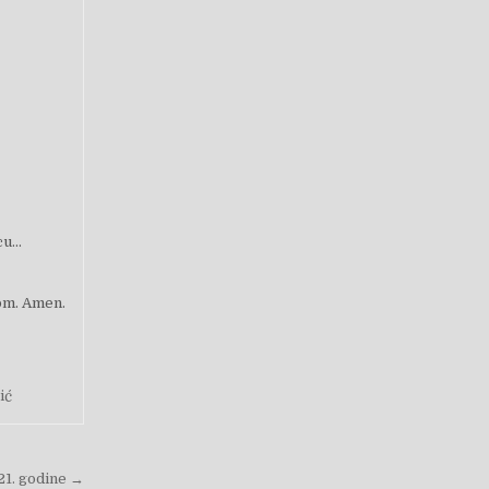
Ocu…
kom. Amen.
ić
021. godine →