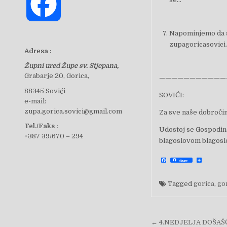
F
Napominjemo da sv
a
zupagoricasovici.
Adresa :
Župni ured Župe sv. Stjepana,
c
Grabarje 20, Gorica,
———————————
88345 Sovići
SOVIĆI:
e-mail:
e
zupa.gorica.sovici@gmail.com
Za sve naše dobročin
Tel./Faks :
Udostoj se Gospodin
+387 39/670 – 294
blagoslovom blagoslo
b
F
S
Share
a
h
c
a
e
r
o
b
e
Tagged
gorica
,
go
o
o
k
o
Navigacija 
← 4.NEDJELJA DOŠAŠ