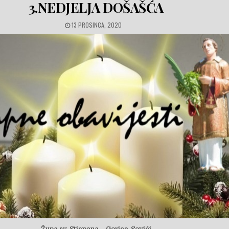
3.NEDJELJA DOŠAŠĆA
PUBLISHED DATE:
13 PROSINCA, 2020
Župa sv. Stjepana – Gorica-Sovići