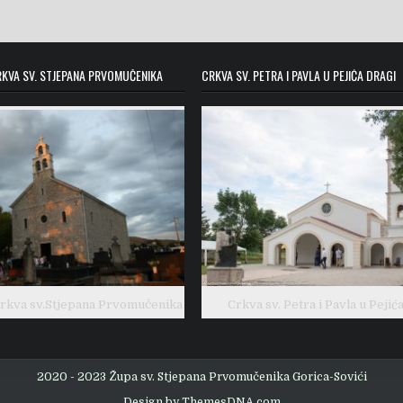
KVA SV. STJEPANA PRVOMUČENIKA
CRKVA SV. PETRA I PAVLA U PEJIĆA DRAGI
crkva sv.Stjepana Prvomučenika
Crkva sv. Petra i Pavla u Pejić
2020 - 2023 Župa sv. Stjepana Prvomučenika Gorica-Sovići
Design by ThemesDNA.com