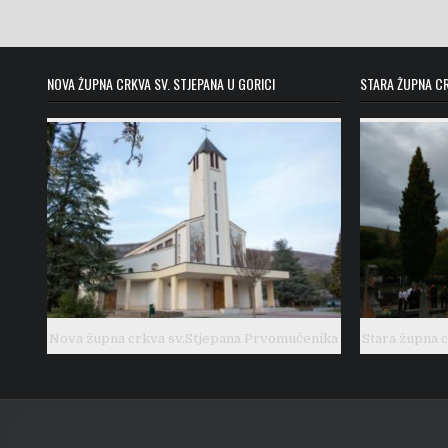
k
NOVA ŽUPNA CRKVA SV. STJEPANA U GORICI
STARA ŽUPNA CR
Nova župna crkva sv.Stjepana Prvomučenika
Stara župna 