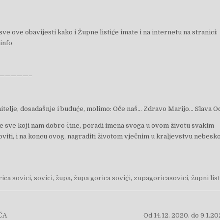
e ove obavijesti kako i Župne listiće imate i na internetu na stranici:
info
—————–
itelje, dosadašnje i buduće, molimo: Oče naš… Zdravo Marijo… Slava 
e sve koji nam dobro čine, poradi imena svoga u ovom životu svakim
viti, i na koncu ovog, nagraditi životom vječnim u kraljevstvu nebes
rica sovici
,
sovici
,
župa
,
župa gorica sovići
,
zupagoricasovici
,
župni list
objava
ĆA
Od 14.12. 2020. do 9.1.2