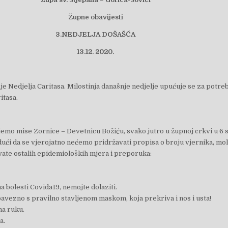
Župne obavijesti
3.
NEDJELJA DOŠAŠĆA
13.12. 2020.
 je Nedjelja Caritasa. Milostinja današnje nedjelje upućuje se za potre
itasa.
emo mise Zornice – Devetnicu Božiću, svako jutro u župnoj crkvi u 6 s
dući da se vjerojatno nećemo pridržavati propisa o broju vjernika, mo
vate ostalih epidemioloških mjera i preporuka:
a bolesti Covida19, nemojte dolaziti.
obavezno s pravilno stavljenom maskom, koja prekriva i nos i usta!
na ruku.
a.