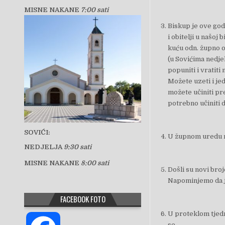
MISNE NAKANE
7:00 sati
Biskup je ove god
i obitelji u našoj
kuću odn. župno 
(u Sovićima nedje
popuniti i vratit
Možete uzeti i jed
možete učiniti pre
potrebno učiniti d
SOVIĆI:
U župnom uredu mo
NEDJELJA
9:30 sati
MISNE NAKANE
8:00 sati
Došli su novi broj
Napominjemo da je 
FACEBOOK FOTO
U proteklom tjed
se…