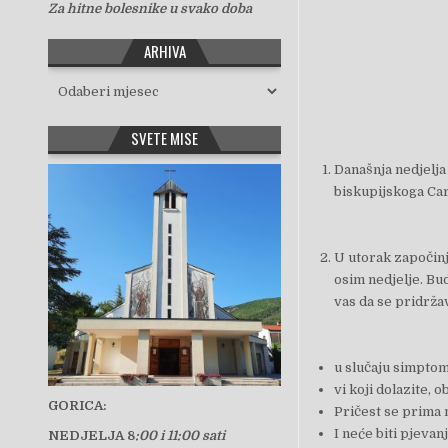
Za hitne bolesnike u svako doba
ARHIVA
Arhiva
SVETE MISE
Današnja nedjelja
biskupijskoga Car
U utorak započinj
osim nedjelje. Bu
vas da se pridrža
u slučaju simptom
vi koji dolazite, 
GORICA:
Pričest se prima 
I neće biti pjevanj
NEDJELJA 8
:00 i 11:00 sati