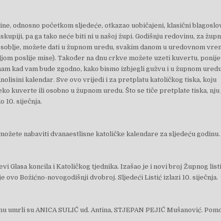
ine, odnosno početkom sljedeće, otkazao uobičajeni, klasični blagoslo
 biskupiji, pa ga tako neće biti ni u našoj župi. Godišnju redovinu, za žup
osoblje, možete dati u župnom uredu, svakim danom u uredovnom vr
ljom poslije mise). Također na dnu crkve možete uzeti kuvertu, ponijet
i nam kad vam bude zgodno, kako bismo izbjegli gužvu i u župnom uredu
nolisini kalendar. Sve ovo vrijedi i za pretplatu katoličkog tiska, koju
ko kuverte ili osobno u župnom uredu. Što se tiče pretplate tiska, nju 
o 10. siječnja.
žete nabaviti dvanaestlisne katoličke kalendare za sljedeću godinu.
evi Glasa koncila i Katoličkog tjednika. Izašao je i novi broj Župnog list
ovo Božićno-novogodišnji dvobroj. Sljedeći Listić izlazi 10. siječnja.
nu umrli su ANICA SULIĆ ud. Antina, STJEPAN PEJIĆ Mušanović. Pom