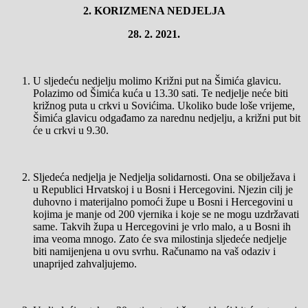
2.
KORIZMENA NEDJELJA
28.
2. 2021.
U sljedeću nedjelju molimo Križni put na Šimića glavicu.
Polazimo od Šimića kuća u 13.30 sati. Te nedjelje neće biti
križnog puta u crkvi u Sovićima. Ukoliko bude loše vrijeme,
Šimića glavicu odgađamo za narednu nedjelju, a križni put bit
će u crkvi u 9.30.
Sljedeća nedjelja je Nedjelja solidarnosti. Ona se obilježava i
u Republici Hrvatskoj i u Bosni i Hercegovini. Njezin cilj je
duhovno i materijalno pomoći župe u Bosni i Hercegovini u
kojima je manje od 200 vjernika i koje se ne mogu uzdržavati
same. Takvih župa u Hercegovini je vrlo malo, a u Bosni ih
ima veoma mnogo. Zato će sva milostinja sljedeće nedjelje
biti namijenjena u ovu svrhu. Računamo na vaš odaziv i
unaprijed zahvaljujemo.