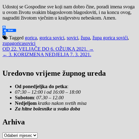
Udostoj se Gospodine sve koji nam dobro čine, poradi imena svoga
u ovom životu svakim blagoslovom blagosloviti, i na koncu ovog,
nagraditi životom vječnim u kraljevstvu nebeskom. Amen.
Facebook
Share
Share
Tagged
gorica
,
gorica sovici
,
sovici
,
župa
,
župa gorica sovići
,
zupagoricasovici
Navigacija
OD 22. VELJAČE DO 6. OŽUJKA 2021. →
← 3. KORIZMENA NEDJELJA 7. 3. 2021.
objava
Uredovno vrijeme župnog ureda
Od ponedjeljka do petka
:
07:30 – 12:00 i od 16:00 – 18:00
Subotom
:
07.30 – 12.00
Nedjeljom
kratko nakon svetih misa
Za hitne bolesnike u svako doba
Arhiva
Arhiva