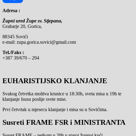
Adresa :
Facebook
Župni ured Župe sv. Stjepana,
Grabarje 20, Gorica,
88345 Sovići
e-mail: zupa.gorica.sovici@gmail.com
Tel./Faks :
+387 39/670 – 294
EUHARISTIJSKO KLANJANJE
Svakog četvrtka molitva krunice u 18:30h, sveta misa u 19h te
klanjanje Isusu poslije svete mise.
Prvi četvrtak u mjesecu klanjanje i misa su u Sovićima.
Susreti FRAME FSR i MINISTRANTA
Susret FRAME – petkom u 20h u staroj župnoj kući,