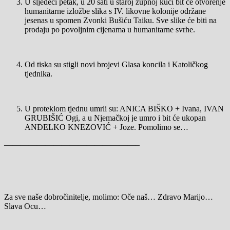
U sljedeći petak, u 20 sati u staroj župnoj kući bit će otvorenje
humanitarne izložbe slika s IV. likovne kolonije održane
jesenas u spomen Zvonki Bušiću Taiku. Sve slike će biti na
prodaju po povoljnim cijenama u humanitarne svrhe.
Od tiska su stigli novi brojevi Glasa koncila i Katoličkog
tjednika.
U proteklom tjednu umrli su: ANICA BIŠKO + Ivana, IVAN
GRUBIŠIĆ Ogi, a u Njemačkoj je umro i bit će ukopan
ANĐELKO KNEZOVIĆ + Joze. Pomolimo se…
————————————————–
Za sve naše dobročinitelje, molimo: Oče naš… Zdravo Marijo…
Slava Ocu…