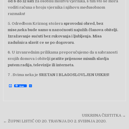
od 8 do 12 sati
za osobnu molitvu vjernika, s tim što se mora
voditi računa o broju vjernika i njihovu međusobnom
razmaku!
5. Odredbom Kriznog stožera
sprovodni obred, bez
mise,neka bude samo u nazoćnosti najužih članova obitelji.
Izražavanje sućuti bez rukovanja i ljubljenja. Misa
zadušnica slavit ce se po dogovoru
.
6. U izvanrednim prilikama preporučujemo da u sabranosti
svojih domova i obitelji
pratite prijenose misnih slavlja
putem radija, televizije ili interneta
.
7 . Svima neka je
SRETAN I BLAGOSLOVLJEN USKRS!
F
S
Share
a
h
c
a
e
r
b
e
o
o
k
Navigacija objava
USKRSNA ČESTITKA →
← ŽUPNI LISTIĆ OD 20. TRAVNJA DO 2. SVIBNJA 2020.