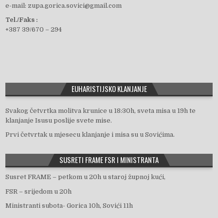
e-mail: zupa.gorica.sovici@gmail.com
e
Tel./Faks :
+387 39/670 – 294
b
o
EUHARISTIJSKO KLANJANJE
o
Svakog četvrtka molitva krunice u 18:30h, sveta misa u 19h te
klanjanje Isusu poslije svete mise.
Prvi četvrtak u mjesecu klanjanje i misa su u Sovićima.
k
SUSRETI FRAME FSR I MINISTRANTA
Susret FRAME – petkom u 20h u staroj župnoj kući,
FSR – srijedom u 20h
Ministranti subota- Gorica 10h, Sovići 11h