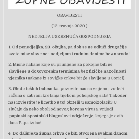
OBAVIJESTI
(12. travnja 2020.)
NEDJELJA USKRSNUĆA GOSPODNJEGA
1.
Od ponedjeljka, 23. ožujka, pa dok se ne odluči drugačije
svete mise slave se i nedjeljom i radnim danima bez naroda!
2. Misne nakane koje su primljene za pokojne
biti će
slavljene u dogovorenim terminima bez fizičke nazočnosti
vjernika
(nakane iz sovićke crkve bit će slavljene u Gorici).
3.
Glede teških bolesnika
, pozovite nas na vrijeme, vodeći
računa o zabrani kretanja tijekom policijskog sata!
Također
nas izvjestite je li netko u toj obitelji u samoizolaciji
! U
slučaju da neko oboli od novog
korona virusa, vrijedi
papinski apostolski blagoslov i odrješenje
, kojega je ovih
dana Papa izdao!
4.
Do daljnjega župna crkva će biti otvorena svakim danom