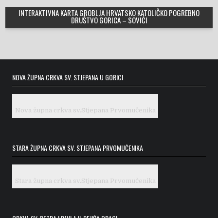
INTERAKTIVNA KARTA GROBLJA HRVATSKO KATOLIČKO POGREBNO
DRUŠTVO GORICA – SOVIĆI
NOVA ŽUPNA CRKVA SV. STJEPANA U GORICI
Nova župna crkva sv.Stjepana Prvomučenika
STARA ŽUPNA CRKVA SV. STJEPANA PRVOMUČENIKA
Stara župna crkva sv.Stjepana Prvomučenika