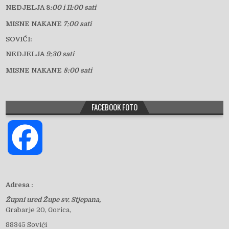
NEDJELJA 8
:00 i 11:00 sati
MISNE NAKANE
7:00 sati
SOVIĆI:
NEDJELJA
9:30 sati
MISNE NAKANE
8:00 sati
FACEBOOK FOTO
F
a
Adresa :
Župni ured Župe sv. Stjepana,
c
Grabarje 20, Gorica,
88345 Sovići