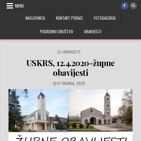
Skip to content
MENU
NASLOVNICA
KONTAKT PODACI
FOTOGALERIJA
POGREBNO DRUŠTVO
OBAVIJESTI
POSTED IN
OBAVIJESTI
USKRS, 12.4.2020-župne
obavijesti
PUBLISHED DATE:
11 TRAVNJA, 2020