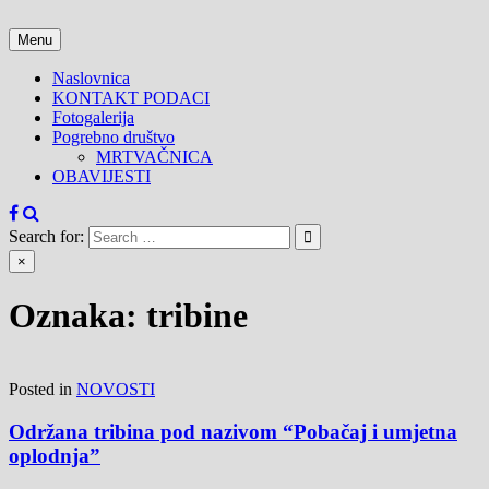
Skip
to
Menu
content
Naslovnica
KONTAKT PODACI
Fotogalerija
Pogrebno društvo
MRTVAČNICA
OBAVIJESTI
Search for:
×
Oznaka:
tribine
Posted in
NOVOSTI
Održana tribina pod nazivom “Pobačaj i umjetna
oplodnja”