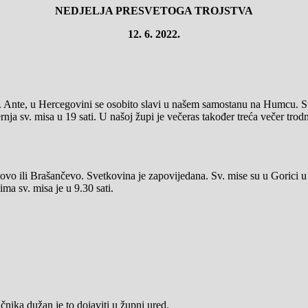
NEDJELJA PRESVETOGA TROJSTVA
12.
6. 2022.
Sv. Ante, u Hercegovini se osobito slavi u našem samostanu na Humcu. Sv
černja sv. misa u 19 sati. U našoj župi je večeras također treća večer tro
lovo ili Brašančevo. Svetkovina je zapovijedana. Sv. mise su u Gorici u
ma sv. misa je u 9.30 sati.
nika dužan je to dojaviti u župni ured.