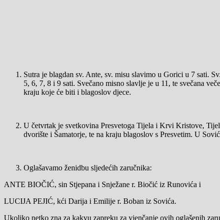
Sutra je blagdan sv. Ante, sv. misu slavimo u Gorici u 7 sati. 
5, 6, 7, 8 i 9 sati. Svečano misno slavlje je u 11, te svečana ve
kraju koje će biti i blagoslov djece.
U četvrtak je svetkovina Presvetoga Tijela i Krvi Kristove, Tije
dvorište i Šamatorje, te na kraju blagoslov s Presvetim. U Sovići
Oglašavamo ženidbu sljedećih zaručnika:
ANTE BIOČIĆ, sin Stjepana i Snježane r. Biočić iz Runovića i
LUCIJA PEJIĆ, kći Darija i Emilije r. Boban iz Sovića.
Ukoliko netko zna za kakvu zapreku za vjenčanje ovih oglašenih zaruč