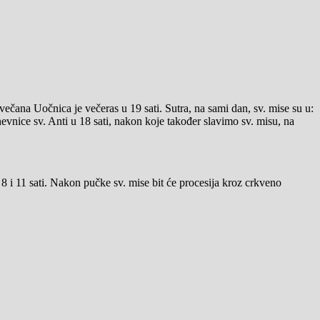
ečana Uočnica je večeras u 19 sati. Sutra, na sami dan, sv. mise su u:
dnevnice sv. Anti u 18 sati, nakon koje također slavimo sv. misu, na
 8 i 11 sati. Nakon pučke sv. mise bit će procesija kroz crkveno