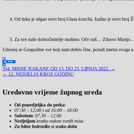
Od tiska je stigao novi broj Glasa koncila. Izašao je novi broj Ž
Za sve naše dobročinitelje molimo: Oče naš… Zdravo Marij
Udostoj se Gospodine sve koji nam dobro čine, poradi imena svoga u
Facebook
Share
Share
Navigacija
354. MISNE NAKANE OD 13. DO 25. LIPNJA 2022. →
← 12. NEDJELJA KROZ GODINU
objava
Uredovno vrijeme župnog ureda
Od ponedjeljka do petka
:
07:30 – 12:00 i od 16:00 – 18:00
Subotom
:
07.30 – 12.00
Nedjeljom
kratko nakon svetih misa
Za hitne bolesnike u svako doba