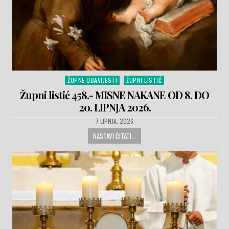
ŽUPNE OBAVIJESTI
ŽUPNI LISTIĆ
Posted in
Župni listić 458.- MISNE NAKANE OD 8. DO
20. LIPNJA 2026.
PUBLISHED DATE:
7 LIPNJA, 2026
NASTAVI ČITATI...