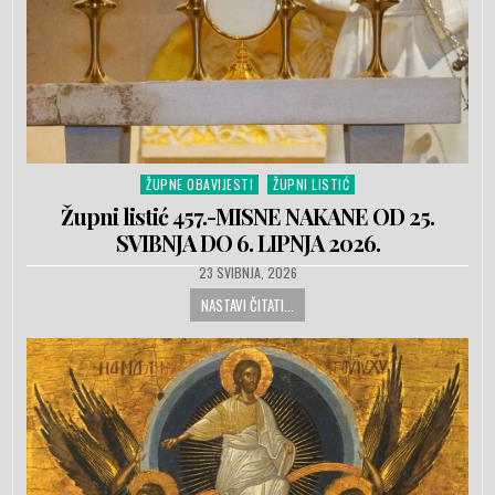
ŽUPNE OBAVIJESTI
ŽUPNI LISTIĆ
Posted in
Župni listić 457.-MISNE NAKANE OD 25.
SVIBNJA DO 6. LIPNJA 2026.
PUBLISHED DATE:
23 SVIBNJA, 2026
NASTAVI ČITATI...