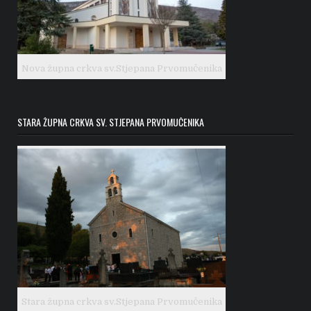
Nova župna crkva sv.Stjepana Prvomučenika
STARA ŽUPNA CRKVA SV. STJEPANA PRVOMUČENIKA
Stara župna crkva sv.Stjepana Prvomučenika