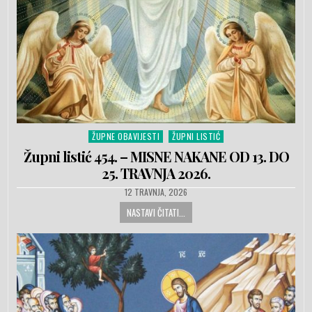
ŽUPNE OBAVIJESTI
ŽUPNI LISTIĆ
Posted in
Župni listić 454. – MISNE NAKANE OD 13. DO
25. TRAVNJA 2026.
PUBLISHED DATE:
12 TRAVNJA, 2026
NASTAVI ČITATI...