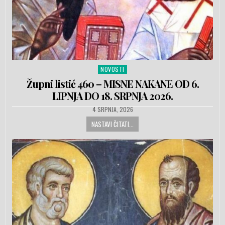
NOVOSTI
Posted in
Župni listić 460 – MISNE NAKANE OD 6.
LIPNJA DO 18. SRPNJA 2026.
PUBLISHED DATE:
4 SRPNJA, 2026
NASTAVI ČITATI...