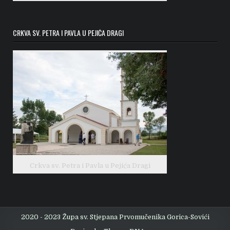
CRKVA SV. PETRA I PAVLA U PEJIĆA DRAGI
Crkva sv. Petra i Pavla u Pejića Dragi
2020 - 2023 Župa sv. Stjepana Prvomučenika Gorica-Sovići