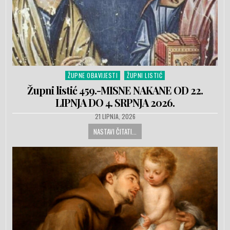
ŽUPNE OBAVIJESTI
ŽUPNI LISTIĆ
Posted in
Župni listić 459.-MISNE NAKANE OD 22.
LIPNJA DO 4. SRPNJA 2026.
PUBLISHED DATE:
21 LIPNJA, 2026
NASTAVI ČITATI...