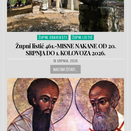
ŽUPNE OBAVIJESTI
ŽUPNI LISTIĆ
Posted in
Župni listić 461.-MISNE NAKANE OD 20.
SRPNJA DO 1. KOLOVOZA 2026.
PUBLISHED DATE:
18 SRPNJA, 2026
NASTAVI ČITATI...