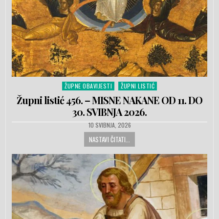
ŽUPNE OBAVIJESTI
ŽUPNI LISTIĆ
Posted in
Župni listić 456. – MISNE NAKANE OD 11. DO
30. SVIBNJA 2026.
PUBLISHED DATE:
10 SVIBNJA, 2026
NASTAVI ČITATI...