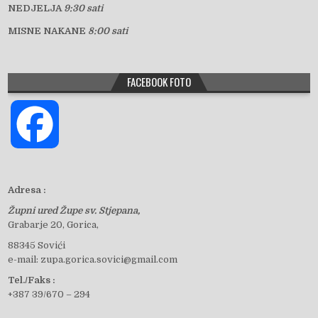
NEDJELJA
9:30 sati
MISNE NAKANE
8:00 sati
FACEBOOK FOTO
F
a
Adresa :
Župni ured Župe sv. Stjepana,
c
Grabarje 20, Gorica,
88345 Sovići
e-mail: zupa.gorica.sovici@gmail.com
e
Tel./Faks :
+387 39/670 – 294
b