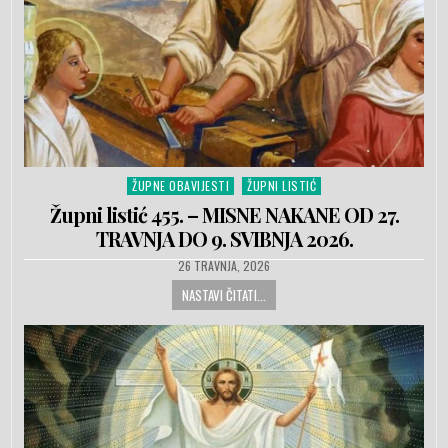
ŽUPNE OBAVIJESTI
ŽUPNI LISTIĆ
Posted in
Župni listić 455. – MISNE NAKANE OD 27.
TRAVNJA DO 9. SVIBNJA 2026.
PUBLISHED DATE:
26 TRAVNJA, 2026
NASTAVI ČITATI...