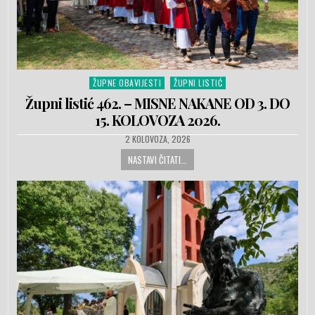
ŽUPNE OBAVIJESTI
ŽUPNI LISTIĆ
Posted in
Župni listić 462. – MISNE NAKANE OD 3. DO
15. KOLOVOZA 2026.
PUBLISHED DATE:
2 KOLOVOZA, 2026
NASTAVI ČITATI...