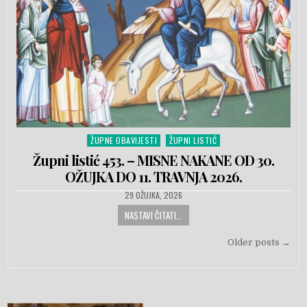
ŽUPNE OBAVIJESTI
ŽUPNI LISTIĆ
Posted in
Župni listić 453. – MISNE NAKANE OD 30.
OŽUJKA DO 11. TRAVNJA 2026.
PUBLISHED DATE:
29 OŽUJKA, 2026
NASTAVI ČITATI...
Navigacija objava
Older posts →