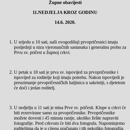
Župne obavijesti
11.
NEDJELJA KROZ GODINU
14.
6. 2020.
U srijedu u 10 sati, naši ovogodišnji prvopričesnici imaju
posljednji u nizu vjeronaučnih sastanaka i generalnu probu za
Prvu sv. pričest u župnoj crkvi.
U petak u 18 sati je prva sv. ispovijed za prvopričesnike i
ispovijed za roditelje koji imaju potrebu. Nakon ispovijedi je
preuzimanje prvopričesničkih haljinica u sakristiji, s djetetom
će doći i jedan roditelj.
U nedjelju u 11 sati je misa Prve sv. pričesti. Klupe u crkvi će
biti rezervirane samo za prvopričesnike. Prvopričesnike
možete dovesti i 45 minuta ranije, ukoliko želite napraviti
fotografije. Pred crkvom će biti dva fotografa. Napominjemo
roditeljima da je u cijenu uračunato i tih nekoliko fotografija