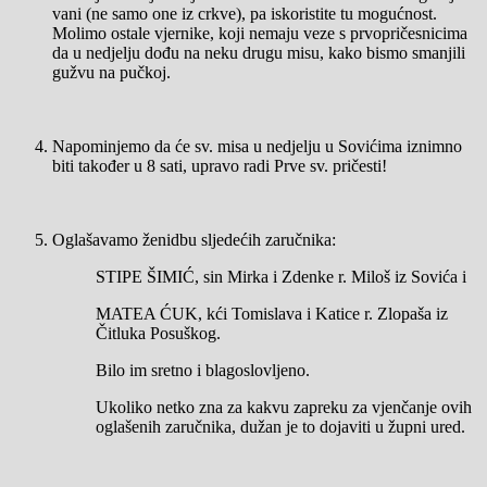
vani (ne samo one iz crkve), pa iskoristite tu mogućnost.
Molimo ostale vjernike, koji nemaju veze s prvopričesnicima
da u nedjelju dođu na neku drugu misu, kako bismo smanjili
gužvu na pučkoj.
Napominjemo da će sv. misa u nedjelju u Sovićima iznimno
biti također u 8 sati, upravo radi Prve sv. pričesti!
Oglašavamo ženidbu sljedećih zaručnika:
STIPE ŠIMIĆ, sin Mirka i Zdenke r. Miloš iz Sovića i
MATEA ĆUK, kći Tomislava i Katice r. Zlopaša iz
Čitluka Posuškog.
Bilo im sretno i blagoslovljeno.
Ukoliko netko zna za kakvu zapreku za vjenčanje ovih
oglašenih zaručnika, dužan je to dojaviti u župni ured.