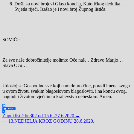
Došli su novi brojevi Glasa koncila, Katoličkog tjednika i
Svjetla riječi. Izašao je i novi broj Župnog listića.
————————————————–
SOVIĆI:
Za sve naše dobročinitelje molimo: Oče naš… Zdravo Marijo…
Slava Ocu…
Udostoj se Gospodine sve koji nam dobro čine, poradi imena svoga
u ovom životu svakim blagoslovom blagosloviti, i na koncu ovog,
nagraditi životom vječnim u kraljevstvu nebeskom. Amen.
Facebook
Share
Share
Navigacija
Župni listić br.302 od 15.6.-27.6.2020 →
← 13.NEDJELJA KROZ GODINU 28.6.2020.
objava