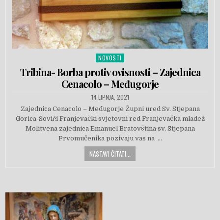
NOVOSTI
Posted in
Tribina- Borba protiv ovisnosti – Zajednica
Cenacolo – Međugorje
PUBLISHED DATE:
14 LIPNJA, 2021
Zajednica Cenacolo – Međugorje Župni ured Sv. Stjepana
Gorica-Sovići Franjevački svjetovni red Franjevačka mladež
Molitvena zajednica Emanuel Bratovština sv. Stjepana
Prvomučenika pozivaju vas na …
NASTAVI ČITATI...