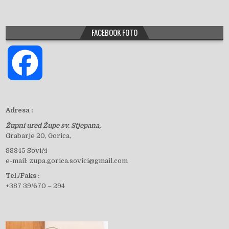
FACEBOOK FOTO
F
a
Adresa :
Župni ured Župe sv. Stjepana,
c
Grabarje 20, Gorica,
88345 Sovići
e-mail: zupa.gorica.sovici@gmail.com
e
Tel./Faks :
+387 39/670 – 294
b