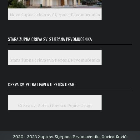
Nova župna crkva sv.Stjepana Prvomučenika
STARA ŽUPNA CRKVA SV. STJEPANA PRVOMUČENIKA
Stara župna crkva sv.Stjepana Prvomučenika
CRKVA SV. PETRA I PAVLA U PEJIĆA DRAGI
Crkva sv. Petra i Pavla u Pejića Dragi
2020 - 2023 Župa sv. Stjepana Prvomučenika Gorica-Sovići